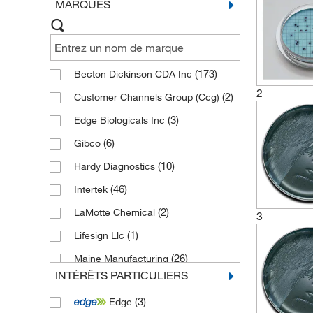
MARQUES
(173)
Becton Dickinson CDA Inc
2
(2)
Customer Channels Group (Ccg)
(3)
Edge Biologicals Inc
(6)
Gibco
(10)
Hardy Diagnostics
(46)
Intertek
(2)
LaMotte Chemical
3
(1)
Lifesign Llc
(26)
Maine Manufacturing
INTÉRÊTS PARTICULIERS
(1)
MilliporeSigma
(3)
Edge
(1)
MP Biomedicals Inc