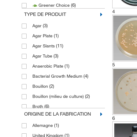
(6)
Greener Choice
(1)
Puritan Medical Products
4
TYPE DE PRODUIT
(6)
Sartorius Corporation
(3)
Agar
(147)
Thermo Fisher Scientific
(1)
Agar Plate
(3)
Thermo Scientific Chemicals
(11)
Agar Slants
(2)
Tintometer Inc
(3)
Agar Tube
5
(1)
Anaerobic Plate
(4)
Bacterial Growth Medium
(2)
Bouillon
(2)
Bouillon (milieu de culture)
(6)
Broth
ORIGINE DE LA FABRICATION
(20)
Broth Tube
6
(1)
Allemagne
(2)
Contact Plate
(1)
United Kingdom
(8)
Contact Slide