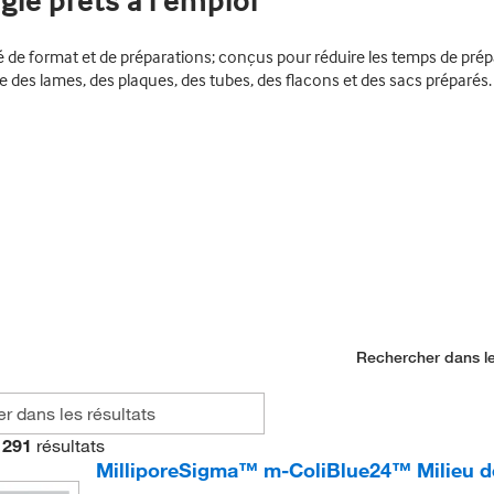
gie prêts à l’emploi
té de format et de préparations; conçus pour réduire les temps de prépa
e des lames, des plaques, des tubes, des flacons et des sacs préparés.
Rechercher dans le
291
résultats
MilliporeSigma™ m-ColiBlue24™ Milieu de