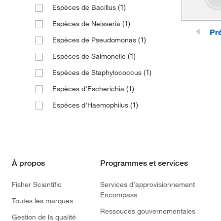
(1)
Espèces de Bacillus
(10)
Fastidious Organisms
(6)
Water Monitoring
(1)
Espèces de Neisseria
(14)
Fungi
(1)
Yeast Testing
Pr
(1)
Espèces de Pseudomonas
(3)
Gram-negative Bacteria
(1)
Espèces de Salmonelle
(1)
Gram-negative Microorganisms
(1)
Espèces de Staphylococcus
(3)
Gram-negative Rods
(1)
Espèces d’Escherichia
(1)
Gram-positive Cocci
(1)
Espèces d’Haemophilus
(2)
Gram-positive Organisms
(3)
Levures
(2)
Molds
(2)
Moules
À propos
Programmes et services
(5)
Mycobacteria
Fisher Scientific
Services d’approvisionnement
(7)
Non-fastidious Organisms
Encompass
Toutes les marques
Organismes non méticuleux, Gram-
Ressouces gouvernementales
(1)
positifs
Gestion de la qualité