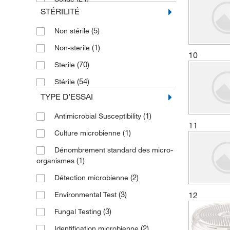
(2)
Plaques de médias préparés
STÉRILITÉ
(2)
Très visqueux
(18)
Prepared Microbiology Plate
(5)
Non stérile
(16)
Prepared Microbiology Tubes
(1)
Non-sterile
(1)
Saline Tube
10
(70)
Sterile
(16)
Solution tampon
(54)
Stérile
(1)
Tampon phosphate
TYPE D’ESSAI
(1)
Toboggan en plongée
(1)
Antimicrobial Susceptibility
(39)
Trousse de test MIC
11
(1)
Culture microbienne
(1)
Tube de bouillon
Dénombrement standard des micro-
(1)
organismes
(2)
Détection microbienne
(3)
12
Environmental Test
(3)
Fungal Testing
(2)
Identification microbienne