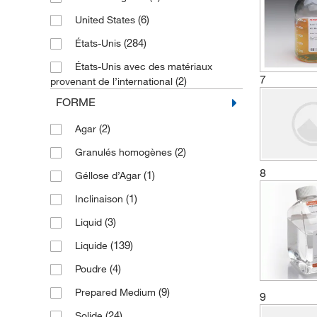
(6)
United States
(5)
Culture Medium
(284)
États-Unis
(1)
Gélatine
États-Unis avec des matériaux
(79)
Gélose
7
(2)
provenant de l’international
(1)
Liquid Medium
FORME
(3)
Microbiology Media
(2)
Agar
(4)
Milieu liquide
(2)
Granulés homogènes
Milieux de culture de microbiologie
8
(1)
Géllose d’Agar
(53)
(1)
Inclinaison
(2)
Médias tubulaires
(3)
Liquid
(1)
Peptone
(139)
Liquide
(1)
Plaque de contact
(4)
Poudre
(1)
Plaque d’agar
(9)
Prepared Medium
(5)
Plaques de gélose
9
(24)
Solide