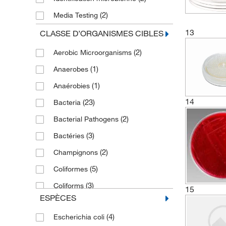
(2)
Media Testing
(29)
13
Microbial Cultivation
CLASSE D’ORGANISMES CIBLES
(20)
Microbial Detection
(2)
Aerobic Microorganisms
(3)
Microbial Differentiation
(1)
Anaerobes
(4)
Microbial Identification
(1)
Anaérobies
(2)
Microbiological Tests
14
(23)
Bacteria
(2)
Presumptive Identification
(2)
Bacterial Pathogens
Standard Plate Count for
(3)
Bactéries
(8)
Microorganism
(2)
Champignons
(12)
Sterility Testing
(5)
Coliformes
(4)
Test environnemental
(3)
Coliforms
15
Tests de promotion de la croissance
ESPÈCES
(1)
(2)
Cyanobactéries
(4)
Escherichia coli
(1)
E. coli
(2)
Tests microbiologiques