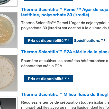
Thermo Scientific™ Remel™ Agar de soja tr
lécithine, polysorbate 80 (irradié)
Thermo Scientific™ Remel L’agar de soja tryptique 
polysorbate 80 (irradié) est destiné à la culture d
Prix et disponibilité
Spécifications
Thermo Scientific™ R2A stérile de la plaq
Énumérer et cultiver les bactéries hétérotrophes à 
décantation stérile R2A.
Prix et disponibilité
Thermo Scientific™ Milieu fluide de thiogl
Réduisez le temps de préparation tout en isolant 
microaérophiles avec ce milieu liquide, dont les f