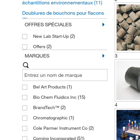
échantillons environnementaux
(11)
Doublures de bouchons pour flacons
(2)
OFFRES SPÉCIALES
Accessoires pour bouchons
(2)
(2)
New Lab Start-Up
(2)
Offers
MARQUES
3
(1)
Bel Art Products
(15)
Bio Chem Fluidics Inc
4
(2)
BrandTech™
(1)
Chromatographic
(2)
Cole Parmer Instrument Co
(51)
Corning Incorporated