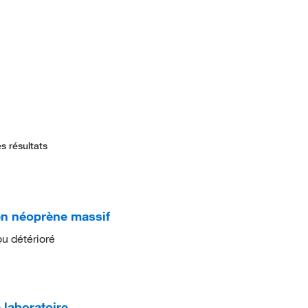
s résultats
n néoprène massif
u détérioré
 laboratoire