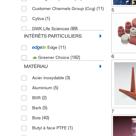
(11)
Customer Channels Group (Ccg)
5
(1)
Cytiva
(89)
DWK Life Sciences
INTÉRÊTS PARTICULIERS
(363)
DWK Life Sciences (Wheaton)
(11)
Edge
(11)
Eagle Picher
6
(182)
Greener Choice
(165)
Eisco Labs
MATÉRIAU
(190)
Fisherbrand
(3)
Acier inoxydable
(1)
George Taylor Brass & Bronze
(5)
Aluminium
(1)
Greiner Bio-One
(2)
BIIR
(3)
Humboldt Inc
(5)
Bark
(2)
IDEX Health & Science LLC
7
(40)
Bois
(9)
Jaece Industries Inc
(1)
Butyl à face PTFE
(68)
Kemtech America Inc