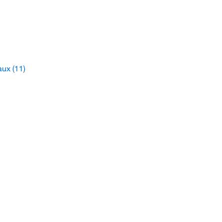
taux
(11)