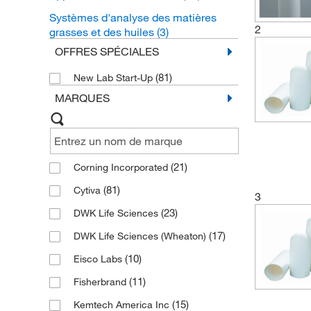
Systèmes d'analyse des matières
2
grasses et des huiles
(3)
OFFRES SPÉCIALES
(81)
New Lab Start-Up
MARQUES
(21)
Corning Incorporated
(81)
Cytiva
3
(23)
DWK Life Sciences
(17)
DWK Life Sciences (Wheaton)
(10)
Eisco Labs
(11)
Fisherbrand
(15)
Kemtech America Inc