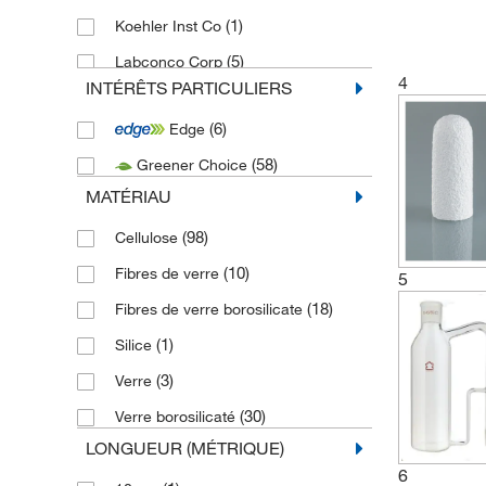
(1)
Koehler Inst Co
(5)
Labconco Corp
4
INTÉRÊTS PARTICULIERS
(5)
Merck Emd Millipore
(6)
Edge
(33)
Sartorius Corporation
(58)
Greener Choice
(1)
United Scientific Supplies Inc
MATÉRIAU
(42)
Velp Scientific
(98)
Cellulose
(10)
Fibres de verre
5
(18)
Fibres de verre borosilicate
(1)
Silice
(3)
Verre
(30)
Verre borosilicaté
LONGUEUR (MÉTRIQUE)
6