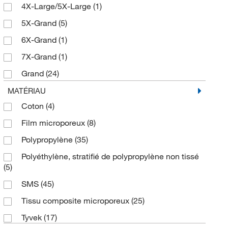
4X-Large/5X-Large
(1)
5X-Grand
(5)
6X-Grand
(1)
7X-Grand
(1)
Grand
(24)
Grand/X grand
(1)
MATÉRIAU
Coton
(4)
Moyen
(25)
Film microporeux
(8)
Petit
(18)
Polypropylène
(35)
Petit/Moyen
(1)
Polyéthylène, stratifié de polypropylène non tissé
X-Grand
(23)
(5)
SMS
(45)
Tissu composite microporeux
(25)
Tyvek
(17)