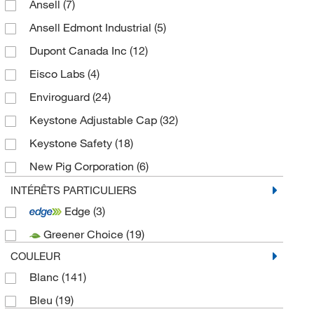
Ansell
(7)
Ansell Edmont Industrial
(5)
Dupont Canada Inc
(12)
Eisco Labs
(4)
Enviroguard
(24)
Keystone Adjustable Cap
(32)
Keystone Safety
(18)
New Pig Corporation
(6)
Tians International Inc
(14)
INTÉRÊTS PARTICULIERS
Edge
(3)
Veltek Associates Inc
(3)
Greener Choice
(19)
COULEUR
Blanc
(141)
Bleu
(19)