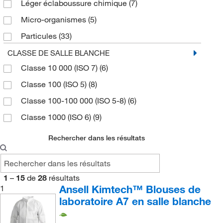
Léger éclaboussure chimique
(7)
Micro-organismes
(5)
Particules
(33)
Particules sèches
(5)
CLASSE DE SALLE BLANCHE
Classe 10 000 (ISO 7)
(6)
Produits chimiques
(5)
Classe 100 (ISO 5)
(8)
Statique
(7)
Classe 100-100 000 (ISO 5-8)
(6)
Éclaboussures
(6)
Classe 1000 (ISO 6)
(9)
Rechercher dans les résultats
1
–
15
de
28
résultats
Ansell Kimtech™ Blouses de
1
laboratoire A7 en salle blanche