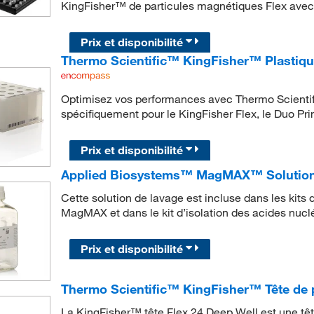
KingFisher™ de particules magnétiques Flex avec 
Prix et disponibilité
Thermo Scientific™ KingFisher™ Plastique
Optimisez vos performances avec Thermo Scient
spécifiquement pour le KingFisher Flex, le Duo Pri
Prix et disponibilité
Applied Biosystems™ MagMAX™ Solution 
Cette solution de lavage est incluse dans les kits
MagMAX et dans le kit d’isolation des acides nu
Prix et disponibilité
Thermo Scientific™ KingFisher™ Tête de p
La KingFisher™ tête Flex 24 Deep Well est une têt