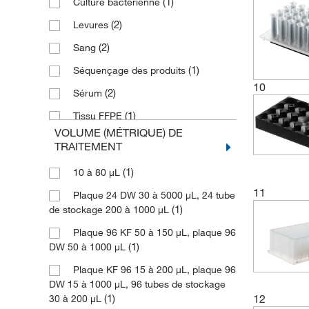
(1)
Culture bactérienne
Plaque de puits profond 24, codée à
(2)
Levures
(1)
barres
(2)
Sang
(1)
Plaque à puits profond 24
(1)
Séquençage des produits
(1)
Plaque à puits profond 24, stérile
10
(2)
Sérum
Rack de purification des acides
(1)
nucléiques
(1)
Tissu FFPE
(1)
Tête 96 DW
VOLUME (MÉTRIQUE) DE
(2)
Échantillons buccales
TRAITEMENT
(1)
Tête 96 PCR
(6)
Échantillons viraux
(1)
10 à 80 μL
(2)
Variété à vide
11
Plaque 24 DW 30 à 5000 μL, 24 tube
(1)
de stockage 200 à 1000 μL
Plaque 96 KF 50 à 150 μL, plaque 96
(1)
DW 50 à 1000 μL
Plaque KF 96 15 à 200 μL, plaque 96
DW 15 à 1000 μL, 96 tubes de stockage
(1)
12
30 à 200 μL