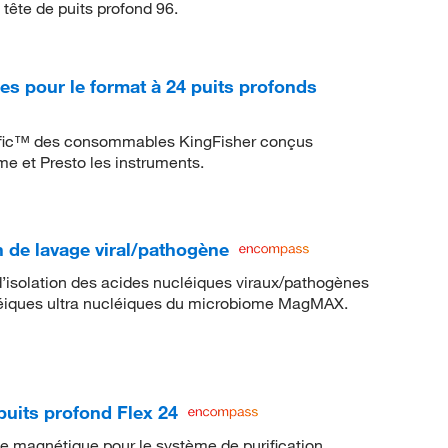
tête de puits profond 96.
s pour le format à 24 puits profonds
ific™ des consommables KingFisher conçus
me et Presto les instruments.
de lavage viral/pathogène
 d’isolation des acides nucléiques viraux/pathogènes
cléiques ultra nucléiques du microbiome MagMAX.
uits profond Flex 24
e magnétique pour le système de purification