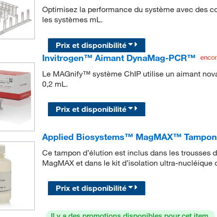
Optimisez la performance du système avec des 
les systèmes mL.
Prix et disponibilité
Invitrogen™ Aimant DynaMag-PCR™
Le MAGnify™ système ChIP utilise un aimant nov
0,2 mL.
Prix et disponibilité
Applied Biosystems™ MagMAX™ Tampon d’
Ce tampon d’élution est inclus dans les trousses 
MagMAX et dans le kit d’isolation ultra-nucléiqu
Prix et disponibilité
Il y a des promotions disponibles pour cet item.