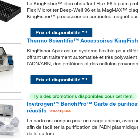
Le KingFisher™ bloc chauffant Flex 96 à puits pr
Flex Microtiter Deep-Well 96 et la MagMAX™ plaque
KingFisher™ processeur de particules magnétiques
Prix et disponibilité
Thermo Scientific™ Accessoires KingFish
KingFisher Apex est un système flexible pour diffé
offrant un traitement automatisé et très polyvalent
l’ADN/ARN, des protéines et des cellules provenan
Prix et disponibilité
Il y a des promotions disponibles pour cet item.
Invitrogen™ BenchPro™ Carte de purificat
réactifs
La carte est conçue pour un usage unique, avec un
afin de faciliter la purification de l’ADN plasmidi
de la culture.