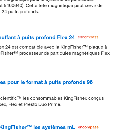
t 5400640). Cette tête magnétique peut servir de
 24 puits profonds.
ffant à puits profond Flex 24
lex 24 est compatible avec la KingFisher™ plaque à
KingFisher™ processeur de particules magnétiques Flex
s pour le format à puits profonds 96
Scientific™ les consommables KingFisher, conçus
ex, Flex et Presto Duo Prime.
KingFisher™ les systèmes mL