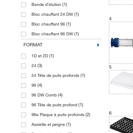
(1)
Bande d’élution
(1)
Bloc chauffant 24 DW
4
(1)
Bloc chauffant 96
(1)
Bloc chauffant 96 DW
(1)
Bloc chauffant 96 KF
FORMAT
(1)
Bloc chauffant matriciel
(1)
1D et 2D
(1)
Bloc chauffant à plaque PCR
(3)
24
5
(1)
Bloc de chauffage 24
(1)
24 Tête de puits profonds
(1)
Capsule à bande d’élution
(4)
96
(1)
Cartouche
(4)
96 DW Comb
(1)
Combi Pack
(1)
96 Tête de puits profond
(1)
Combi Tête
6
(2)
96e Plaque à puits profonds
(1)
Convertisseur de tension
(1)
Assiette et peigne
Instrument d’extraction des acides