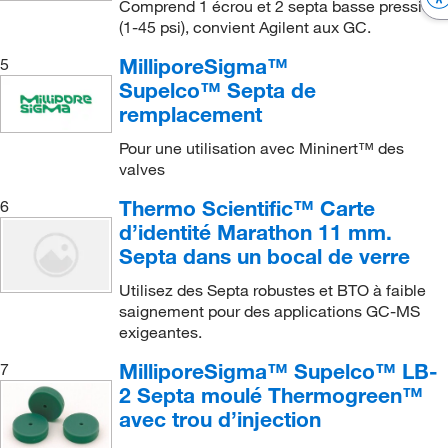
Comprend 1 écrou et 2 septa basse pression
(1-45 psi), convient Agilent aux GC.
MilliporeSigma™
5
Supelco™ Septa de
remplacement
Pour une utilisation avec Mininert™ des
valves
Thermo Scientific™ Carte
6
d’identité Marathon 11 mm.
Septa dans un bocal de verre
Utilisez des Septa robustes et BTO à faible
saignement pour des applications GC-MS
exigeantes.
MilliporeSigma™ Supelco™ LB-
7
2 Septa moulé Thermogreen™
avec trou d’injection