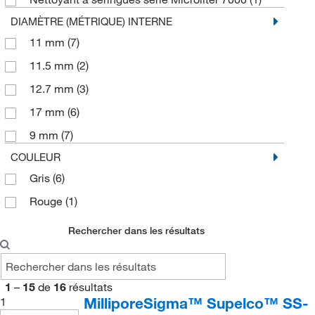
DIAMÈTRE (MÉTRIQUE) INTERNE
11 mm
(7)
11.5 mm
(2)
12.7 mm
(3)
17 mm
(6)
9 mm
(7)
COULEUR
Gris
(6)
Rouge
(1)
Rechercher dans les résultats
1
–
15
de
16
résultats
MilliporeSigma™ Supelco™ SS-
1