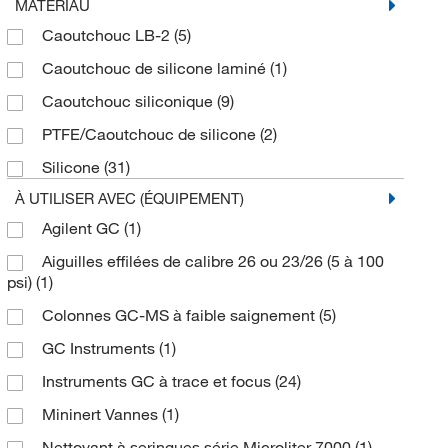
MATÉRIAU
Caoutchouc LB-2
(5)
Caoutchouc de silicone laminé
(1)
Caoutchouc siliconique
(9)
PTFE/Caoutchouc de silicone
(2)
Silicone
(31)
À UTILISER AVEC (ÉQUIPEMENT)
Agilent GC
(1)
Aiguilles effilées de calibre 26 ou 23/26 (5 à 100
psi)
(1)
Colonnes GC-MS à faible saignement
(5)
GC Instruments
(1)
Instruments GC à trace et focus
(24)
Mininert Vannes
(1)
Nettoyant à seringues série Microliter 7000
(1)