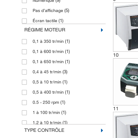
(9)
Numérique
(1)
1,6 à 124 mL/min par canal
(5)
Pas d’affichage
(1)
1,6 à 239 mL/min par canal
(1)
Écran tactile
(1)
16 à 480 mL/min.
RÉGIME MOTEUR
(1)
2,0 à 4056 mL/min
(1)
0,1 à 350 tr/min
(1)
20 à 200 mL/min.
(1)
0,1 à 600 tr/min
10
20,4 à 1746 mL/min selon la taille du
(1)
0,1 à 650 tr/min
(1)
tube
(3)
0,4 à 45 tr/min
(1)
3 mL/min à 2,5 L/min.
(1)
0,5 à 10 tr/min
(1)
30 à 1080 mL/min.
(1)
0,5 à 400 tr/min
(1)
4,0 à 4151 mL/min
(1)
0.5 - 250 rpm
11
(1)
1 à 100 tr/min
(1)
1,2 à 10 tr/min
TYPE CONTRÔLE
(2)
10 à 550 tr/min