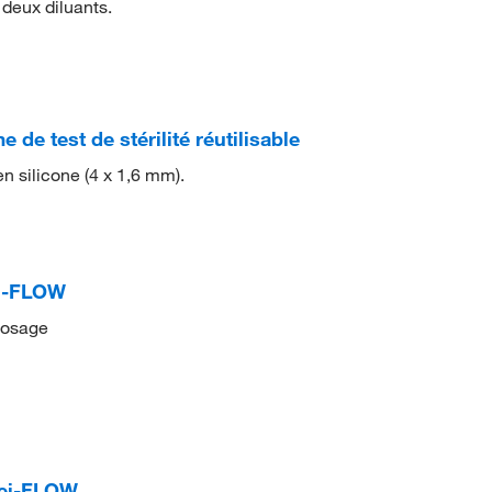
 deux diluants.
de test de stérilité réutilisable
en silicone (4 x 1,6 mm).
ei-FLOW
 dosage
Hei-FLOW