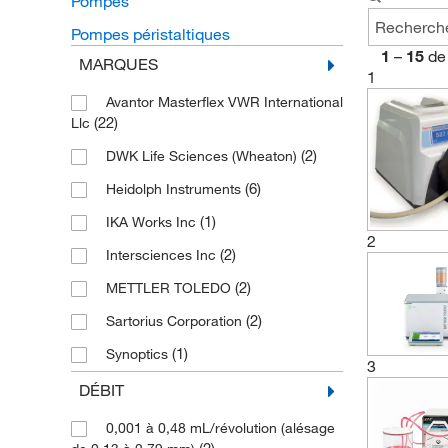
Pompes
Pompes péristaltiques
1
–
15
de
MARQUES
1
Avantor Masterflex VWR International
(22)
Llc
(2)
DWK Life Sciences (Wheaton)
(6)
Heidolph Instruments
(1)
IKA Works Inc
2
(2)
Intersciences Inc
(2)
METTLER TOLEDO
(2)
Sartorius Corporation
(1)
Synoptics
3
(2)
Thermo Fisher Scientific
DÉBIT
(15)
Watson Marlow
0,001 à 0,48 mL/révolution (alésage