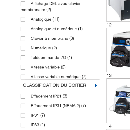
Affichage DEL avec clavier
(2)
110 tr/min max.
(2)
membranaire
(1)
13 à 80 tr/min
(11)
Analogique
(1)
15 à 400 tr/min
12
(1)
Analogique et numérique
(2)
2,5 à 50 tr/min
(3)
Clavier à membrane
(2)
20 à 600 tr/min
(2)
Numérique
(2)
24 à 600 tr/min
(1)
Télécommande I/O
(2)
3 à 400 tr/min
(2)
Vitesse variable
(1)
5 à 120 tr/min
13
(7)
Vitesse variable numérique
(1)
50 à 300 tr/min
CLASSIFICATION DU BOÎTIER
(1)
50 à 600 tr/min
(3)
Effacement IP21
(2)
6 à 600 tr/min
(7)
Effacement IP31 (NEMA 2)
(1)
75 et 150 tr/min
(7)
IP31
(1)
IP33
14