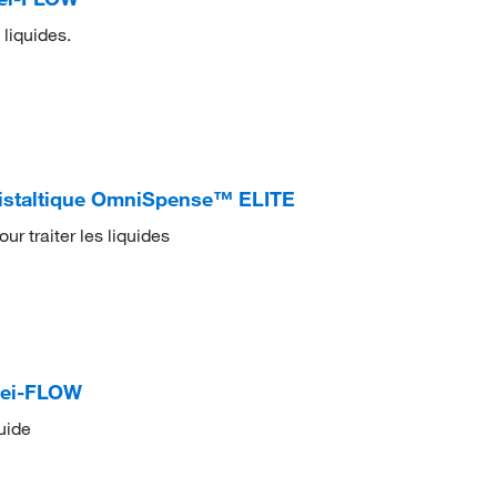
 liquides.
istaltique OmniSpense™ ELITE
r traiter les liquides
Hei-FLOW
quide