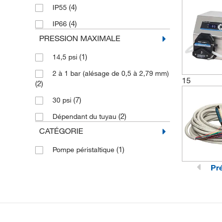
(4)
IP55
(4)
IP66
PRESSION MAXIMALE
(1)
14,5 psi
2 à 1 bar (alésage de 0,5 à 2,79 mm)
15
(2)
(7)
30 psi
(2)
Dépendant du tuyau
CATÉGORIE
(1)
Pompe péristaltique
Pr