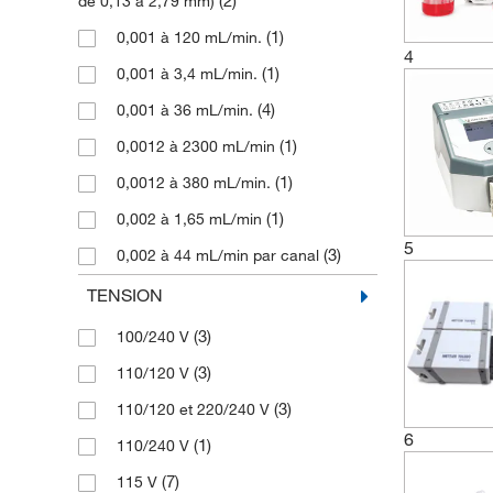
(2)
de 0,13 à 2,79 mm)
(1)
0,001 à 120 mL/min.
4
(1)
0,001 à 3,4 mL/min.
(4)
0,001 à 36 mL/min.
(1)
0,0012 à 2300 mL/min
(1)
0,0012 à 380 mL/min.
(1)
0,002 à 1,65 mL/min
5
(3)
0,002 à 44 mL/min par canal
(2)
0,003 à 17 mL/min.
TENSION
(1)
0,004 à 365 mL/min.
(3)
100/240 V
(2)
0,005 à 329 mL/min
(3)
110/120 V
(1)
0,006 à 2300 mL/min.
(3)
110/120 et 220/240 V
(1)
0,01 - 183 mL/min
6
(1)
110/240 V
(1)
0,01 à 120 mL/min.
(7)
115 V