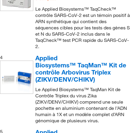
Le Applied Biosystems™ TaqCheck™
contrôle SARS-CoV-2 est un témoin positif à
ARN synthétique qui contient des
séquences cibles pour les tests des gènes S
et N du SARS-CoV-2 inclus dans le
TaqCheck™ test PCR rapide du SARS-CoV-
2.
Applied
4
Biosystems™ TaqMan™ Kit de
contrôle Arbovirus Triplex
(ZIKV/DENV/CHIKV)
Le Applied Biosystems™ TaqMan Kit de
Contrôle Triplex du virus Zika
(ZIKV/DENV/CHIKV) comprend une seule
pochette en aluminium contenant de l’ADN
humain à 1X et un modèle complet d’ARN
génomique de plusieurs virus.
Applied
5