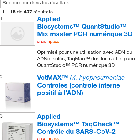
1
–
15
de
407
résultats
Applied
1
Biosystems™ QuantStudio™
Mix master PCR numérique 3D
Optimisé pour une utilisation avec ADN ou
ADNc isolés, TaqMan™ des tests et la puce
QuantStudio™ PCR numérique 3D
VetMAX™
2
M. hyopneumoniae
Contrôles (contrôle interne
positif à l’ADN)
Applied
3
Biosystems™ TaqCheck™
Contrôle du SARS-CoV-2