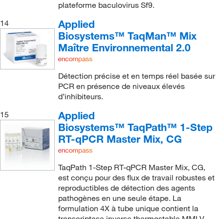
plateforme baculovirus Sf9.
Applied
14
Biosystems™ TaqMan™ Mix
Maître Environnemental 2.0
Détection précise et en temps réel basée sur
PCR en présence de niveaux élevés
d’inhibiteurs.
Applied
15
Biosystems™ TaqPath™ 1-Step
RT-qPCR Master Mix, CG
TaqPath 1-Step RT-qPCR Master Mix, CG,
est conçu pour des flux de travail robustes et
reproductibles de détection des agents
pathogènes en une seule étape. La
formulation 4X à tube unique contient la
transcriptase inverse thermostable MMLV,