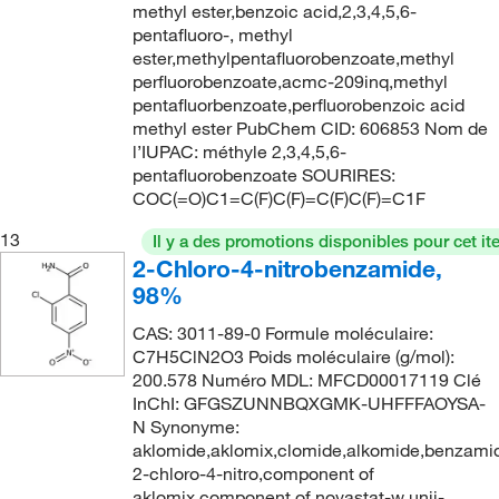
methyl ester,benzoic acid,2,3,4,5,6-
248.157
(2)
pentafluoro-, methyl
ester,methylpentafluorobenzoate,methyl
249.488
(6)
perfluorobenzoate,acmc-209inq,methyl
249.49
(2)
pentafluorbenzoate,perfluorobenzoic acid
methyl ester PubChem CID: 606853 Nom de
250.20
(1)
l’IUPAC: méthyle 2,3,4,5,6-
250.27
(4)
pentafluorobenzoate SOURIRES:
COC(=O)C1=C(F)C(F)=C(F)C(F)=C1F
250.338
(2)
13
Il y a des promotions disponibles pour cet it
251.282
(2)
2-Chloro-4-nitrobenzamide,
256.126
(2)
98%
259.89
(1)
CAS: 3011-89-0 Formule moléculaire:
260.031
(2)
C7H5ClN2O3 Poids moléculaire (g/mol):
200.578 Numéro MDL: MFCD00017119 Clé
261.071
(1)
InChI: GFGSZUNNBQXGMK-UHFFFAOYSA-
261.705
(2)
N Synonyme:
aklomide,aklomix,clomide,alkomide,benzami
262.04
(1)
2-chloro-4-nitro,component of
aklomix,component of novastat-w,unii-