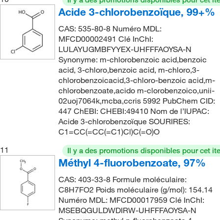
Acide 3-chlorobenzoïque, 99+%
231.68
(1)
232.052
(2)
CAS: 535-80-8 Numéro MDL:
MFCD00002491 Clé InChI:
233.036
(3)
LULAYUGMBFYYEX-UHFFFAOYSA-N
Synonyme: m-chlorobenzoic acid,benzoic
233.04
(4)
acid, 3-chloro,benzoic acid, m-chloro,3-
233.64
(3)
chlorobenzoicacid,3-chloro-benzoic acid,m-
chlorobenzoate,acido m-clorobenzoico,unii-
235.46
(14)
02uoj7064k,mcba,ccris 5992 PubChem CID:
235.461
(12)
447 ChEBI: CHEBI:49410 Nom de l’IUPAC:
Acide 3-chlorobenzoïque SOURIRES:
236.08
(2)
C1=CC(=CC(=C1)Cl)C(=O)O
236.126
(2)
11
Il y a des promotions disponibles pour cet it
236.62
(2)
Méthyl 4-fluorobenzoate, 97%
237.00
(2)
CAS: 403-33-8 Formule moléculaire:
C8H7FO2 Poids moléculaire (g/mol): 154.14
237.452
(3)
Numéro MDL: MFCD00017959 Clé InChI:
237.46
(2)
MSEBQGULDWDIRW-UHFFFAOYSA-N