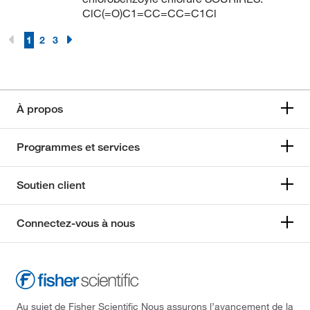
ClC(=O)C1=CC=CC=C1Cl
295.9
(1)
1
2
3
295.914
(2)
296.488
(1)
303.90
(2)
À propos
307.97
(2)
316.56
(1)
Programmes et services
324.46
(1)
326.57
(1)
Soutien client
326.915
(9)
Connectez-vous à nous
330.739
(5)
333.209
(2)
340.94
(2)
347.236
(2)
Au sujet de Fisher Scientific Nous assurons l’avancement de la