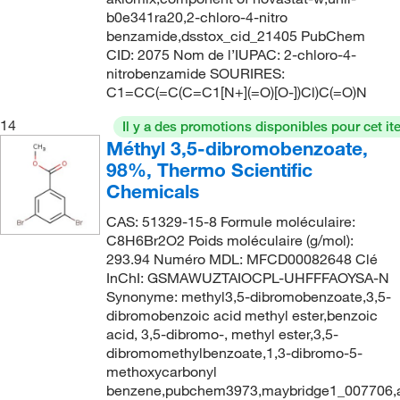
262.046
(14)
b0e341ra20,2-chloro-4-nitro
262.21
(2)
benzamide,dsstox_cid_21405 PubChem
CID: 2075 Nom de l’IUPAC: 2-chloro-4-
262.23
(1)
nitrobenzamide SOURIRES:
263.515
(2)
C1=CC(=C(C=C1[N+](=O)[O-])Cl)C(=O)N
264.018
(7)
14
Il y a des promotions disponibles pour cet it
Méthyl 3,5-dibromobenzoate,
265.09
(1)
98%, Thermo Scientific
266.01
(10)
Chemicals
266.075
(2)
CAS: 51329-15-8 Formule moléculaire:
266.46
(1)
C8H6Br2O2 Poids moléculaire (g/mol):
293.94 Numéro MDL: MFCD00082648 Clé
266.462
(11)
InChI: GSMAWUZTAIOCPL-UHFFFAOYSA-N
268.328
(2)
Synonyme: methyl3,5-dibromobenzoate,3,5-
dibromobenzoic acid methyl ester,benzoic
268.741
(1)
acid, 3,5-dibromo-, methyl ester,3,5-
dibromomethylbenzoate,1,3-dibromo-5-
269.488
(1)
methoxycarbonyl
275.73
(2)
benzene,pubchem3973,maybridge1_007706,