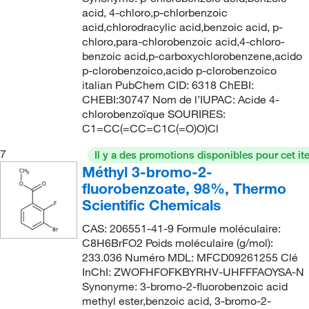
245.0°C
(2)
205.034
(1)
acid, 4-chloro,p-chlorbenzoic
acid,chlorodracylic acid,benzoic acid, p-
246°C
(2)
205.04
(4)
chloro,para-chlorobenzoic acid,4-chloro-
246.0°C
(2)
benzoic acid,p-carboxychlorobenzene,acido
206.12
(2)
p-clorobenzoico,acido p-clorobenzoico
247°C
(2)
208.112
(1)
italian PubChem CID: 6318 ChEBI:
247°C to 251°C
(4)
CHEBI:30747 Nom de l’IUPAC: Acide 4-
208.213
(1)
chlorobenzoïque SOURIRES:
252°C
(3)
209.45
(22)
C1=CC(=CC=C1C(=O)O)Cl
253°C
(2)
209.46
(1)
7
Il y a des promotions disponibles pour cet it
255°C
(1)
Méthyl 3-bromo-2-
210.08
(1)
fluorobenzoate, 98%, Thermo
261°C
(4)
210.536
(2)
Scientific Chemicals
262°C to 264°C
(4)
211.091
(2)
CAS: 206551-41-9 Formule moléculaire:
265°C
(2)
211.149
(5)
C8H6BrFO2 Poids moléculaire (g/mol):
274°C
(4)
233.036 Numéro MDL: MFCD09261255 Clé
211.983
(1)
InChI: ZWOFHFOFKBYRHV-UHFFFAOYSA-N
274°C to 276°C
(3)
212.08
(4)
Synonyme: 3-bromo-2-fluorobenzoic acid
methyl ester,benzoic acid, 3-bromo-2-
274.0°C to 276.0°C
(2)
212.53
(2)