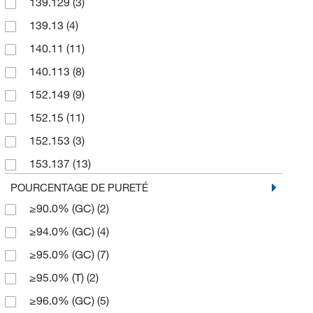
139.129
(3)
100 mg
(1)
139.13
(4)
1000 g
(5)
140.11
(11)
12 kg
(1)
140.113
(8)
125 g
(1)
152.149
(9)
2 g
(3)
152.15
(11)
2.5 kg
(2)
152.153
(3)
200 mg
(4)
153.137
(13)
25 g
(324)
153.14
(10)
POURCENTAGE DE PURETÉ
25 mL
(2)
≥90.0% (GC)
(2)
153.16
(2)
25 mg
(1)
≥94.0% (GC)
(4)
154.12
(8)
250 g
(30)
≥95.0% (GC)
(7)
154.121
(5)
250 mg
(15)
≥95.0% (T)
(2)
154.14
(32)
2500 g
(1)
≥96.0% (GC)
(5)
154.144
(2)
3 kg
(1)