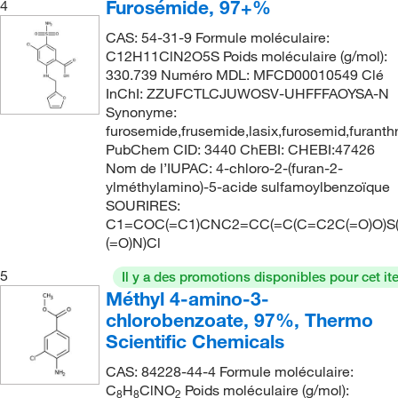
Furosémide, 97+%
4
193°C
(6)
190.02
(2)
CAS: 54-31-9 Formule moléculaire:
194°C
(2)
190.023
(4)
C12H11ClN2O5S Poids moléculaire (g/mol):
195°C to 197°C
(3)
330.739 Numéro MDL: MFCD00010549 Clé
190.03
(2)
InChI: ZZUFCTLCJUWOSV-UHFFFAOYSA-N
197°C
(2)
191.54
(5)
Synonyme:
203°C to 204°C
furosemide,frusemide,lasix,furosemid,furanthr
(2)
192.546
(2)
PubChem CID: 3440 ChEBI: CHEBI:47426
207°C
(2)
192.998
(6)
Nom de l’IUPAC: 4-chloro-2-(furan-2-
ylméthylamino)-5-acide sulfamoylbenzoïque
208°C
(2)
193.221
(1)
SOURIRES:
209°C
(1)
193.24
(2)
C1=COC(=C1)CNC2=CC(=C(C=C2C(=O)O)S(
(=O)N)Cl
210°C
(1)
194.085
(2)
5
211°C
(2)
Il y a des promotions disponibles pour cet it
194.09
(2)
Méthyl 4-amino-3-
219°C to 221°C
(2)
194.186
(2)
chlorobenzoate, 97%, Thermo
221°C
(2)
Scientific Chemicals
194.537
(3)
221°C to 222°C
(2)
194.54
(1)
CAS: 84228-44-4 Formule moléculaire:
C
H
ClNO
Poids moléculaire (g/mol):
222°C
(6)
8
8
2