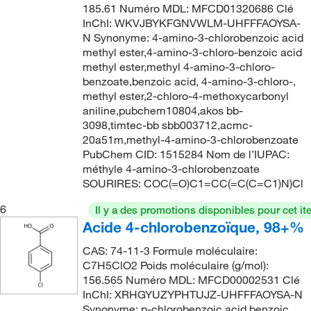
196.97
(2)
185.61 Numéro MDL: MFCD01320686 Clé
222.0°C
(2)
InChI: WKVJBYKFGNVWLM-UHFFFAOYSA-
197.956
(4)
N Synonyme: 4-amino-3-chlorobenzoic acid
223.0°C to 225.0°C
(2)
197.96
(1)
methyl ester,4-amino-3-chloro-benzoic acid
224°C to 225°C
(2)
methyl ester,methyl 4-amino-3-chloro-
198.174
(1)
benzoate,benzoic acid, 4-amino-3-chloro-,
230°C
(4)
198.602
(4)
methyl ester,2-chloro-4-methoxycarbonyl
aniline,pubchem10804,akos bb-
233°C to 235°C
(3)
200.035
(12)
3098,timtec-bb sbb003712,acmc-
235°C to 240°C
(3)
200.381
(1)
20a51m,methyl-4-amino-3-chlorobenzoate
PubChem CID: 1515284 Nom de l’IUPAC:
237°C to 239°C
(5)
200.578
(10)
méthyle 4-amino-3-chlorobenzoate
238°C
(1)
SOURIRES: COC(=O)C1=CC(=C(C=C1)N)Cl
200.618
(4)
239°C
(1)
201.019
(10)
6
Il y a des promotions disponibles pour cet it
Acide 4-chlorobenzoïque, 98+%
240°C
(3)
201.02
(11)
242°C
(2)
CAS: 74-11-3 Formule moléculaire:
202.113
(1)
C7H5ClO2 Poids moléculaire (g/mol):
243°C
(4)
202.157
(2)
156.565 Numéro MDL: MFCD00002531 Clé
InChI: XRHGYUZYPHTUJZ-UHFFFAOYSA-N
245°C
(8)
205.03
(3)
Synonyme: p-chlorobenzoic acid,benzoic