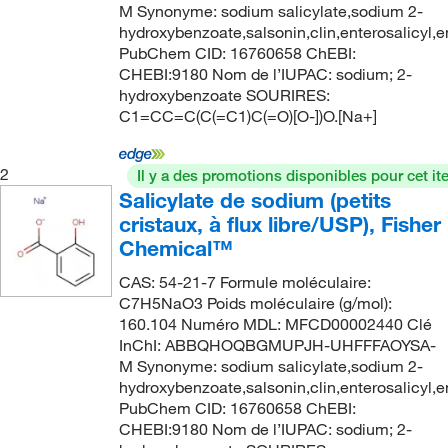
M Synonyme: sodium salicylate,sodium 2-
135°C
(2)
175.01
(13)
hydroxybenzoate,salsonin,clin,enterosalicyl,en
136°C
(2)
PubChem CID: 16760658 ChEBI:
175.09
(6)
CHEBI:9180 Nom de l’IUPAC: sodium; 2-
136°C to 137°C (10 mmHg)
(2)
176.09
(5)
hydroxybenzoate SOURIRES:
C1=CC=C(C(=C1)C(=O)[O-])O.[Na+]
137°C
(1)
176.094
(5)
139°C to 140°C (35 mmHg)
(3)
176.547
(12)
2
Il y a des promotions disponibles pour cet it
139°C to 140°C (35.0 mmHg)
(1)
176.55
(6)
Salicylate de sodium (petits
140°C
(4)
cristaux, à flux libre/USP), Fisher
18.02
(5)
Chemical™
140°C (14 mmHg)
(3)
180.16
(6)
CAS: 54-21-7 Formule moléculaire:
142°C to 143°C (21.0 mmHg)
(1)
182.945
(2)
C7H5NaO3 Poids moléculaire (g/mol):
144°C
(1)
182.95
(2)
160.104 Numéro MDL: MFCD00002440 Clé
InChI: ABBQHOQBGMUPJH-UHFFFAOYSA-
146°C
(2)
183.64
(1)
M Synonyme: sodium salicylate,sodium 2-
150°C (34.0 mmHg)
(1)
hydroxybenzoate,salsonin,clin,enterosalicyl,en
183.929
(2)
PubChem CID: 16760658 ChEBI:
157°C to 158°C (11 mmHg)
(1)
183.93
(2)
CHEBI:9180 Nom de l’IUPAC: sodium; 2-