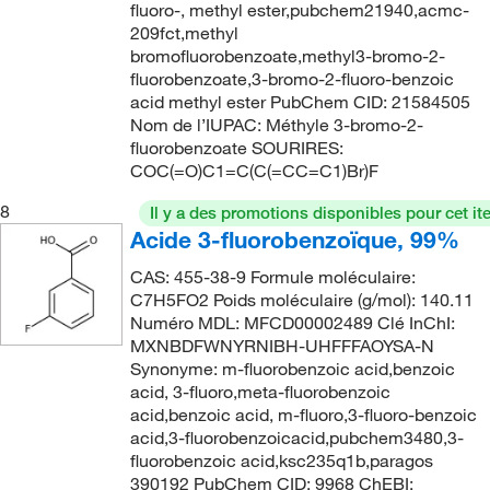
fluoro-, methyl ester,pubchem21940,acmc-
275°C
(6)
213.24
(1)
209fct,methyl
bromofluorobenzoate,methyl3-bromo-2-
281.0°C to 283.0°C
(1)
214.04
(4)
fluorobenzoate,3-bromo-2-fluoro-benzoic
283°C
(4)
acid methyl ester PubChem CID: 21584505
214.062
(3)
Nom de l’IUPAC: Méthyle 3-bromo-2-
284°C to 286°C
(3)
214.22
(2)
fluorobenzoate SOURIRES:
285°C
(2)
COC(=O)C1=C(C(=CC=C1)Br)F
214.41
(1)
285.0°C
(2)
8
215.046
(20)
Il y a des promotions disponibles pour cet it
Acide 3-fluorobenzoïque, 99%
288°C
(2)
215.05
(39)
CAS: 455-38-9 Formule moléculaire:
44°C
(1)
217.02
(2)
C7H5FO2 Poids moléculaire (g/mol): 140.11
70°C
(1)
218.00
(12)
Numéro MDL: MFCD00002489 Clé InChI:
MXNBDFWNYRNIBH-UHFFFAOYSA-N
72°C to 77°C (13 mmHg)
(5)
218.025
(2)
Synonyme: m-fluorobenzoic acid,benzoic
77°C
(1)
acid, 3-fluoro,meta-fluorobenzoic
219.009
(16)
acid,benzoic acid, m-fluoro,3-fluoro-benzoic
81°C to 83°C (14 mmHg)
(2)
219.061
(2)
acid,3-fluorobenzoicacid,pubchem3480,3-
82.0°C (20.0 mmHg)
(2)
fluorobenzoic acid,ksc235q1b,paragos
219.46
(9)
390192 PubChem CID: 9968 ChEBI: