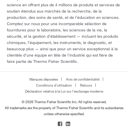
351.01
(2)
science en offrant plus de 4 millions de produits et services de
soutien étendus aux marchés de la recherche, de la
358.811
(2)
production, des soins de santé, et de l’éducation en sciences.
370.59
(2)
Comptez sur nous pour une incomparable sélection de
fournitures pour le laboratoire, les sciences de la vie, la
379.585
(1)
sécurité, et la gestion d’établissement — incluant les produits
388.062
(1)
chimiques, l’équipement, les instruments, le diagnostic, et
beaucoup plus — ainsi que pour un service exceptionnel à la
389.915
(4)
clientèle d’une équipe en tête de l’industrie qui est fière de
401.45
(1)
faire partie de Thermo Fisher Scientific.
449.92
(1)
499.81
(5)
Marques déposées
Avis de confidentialité
Conditions d’utilisation
Retours
5000
(1)
Déclaration relative à la Loi sur l’esclavage moderne
595.722
(2)
© 2026 Thermo Fisher Scientific Inc. All rights reserved.
613.92
(3)
All trademarks are the property of Thermo Fisher Scientific and its subsidiaries
unless otherwise specified.
626.01
(1)
677.17
(2)