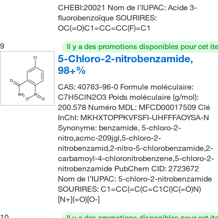
85°C
(1)
219.462
(10)
CHEBI:20021 Nom de l’IUPAC: Acide 3-
fluorobenzoïque SOURIRES:
86°C to 88°C (15 mmHg)
(3)
220.005
(2)
OC(=O)C1=CC=CC(F)=C1
86.0°C to 88.0°C (15.0 mmHg)
(2)
220.01
(3)
9
Il y a des promotions disponibles pour cet it
87.0°C to 88.0°C (20.0 mmHg)
(2)
222.139
(2)
5-Chloro-2-nitrobenzamide,
88°C
(4)
98+%
225.449
(3)
90.0°C to 92.0°C (15.0 mmHg)
(1)
226.10
(4)
CAS: 40763-96-0 Formule moléculaire:
C7H5ClN2O3 Poids moléculaire (g/mol):
91°C
(1)
227.44
(1)
200.578 Numéro MDL: MFCD00017509 Clé
93°C
(2)
InChI: MKHXTOPPKVFSFI-UHFFFAOYSA-N
229.07
(10)
Synonyme: benzamide, 5-chloro-2-
95°C
(4)
229.073
(23)
nitro,acmc-209jgl,5-chloro-2-
96°C to 98°C (15 mmHg)
(2)
nitrobenzamid,2-nitro-5-chlorobenzamide,2-
229.254
(1)
carbamoyl-4-chloronitrobenzene,5-chloro-2-
99°C to 101°C (12 mmHg)
(2)
230.04
(2)
nitrobenzamide PubChem CID: 2723672
Nom de l’IUPAC: 5-chloro-2-nitrobenzamide
230.06
(3)
SOURIRES: C1=CC(=C(C=C1Cl)C(=O)N)
230.52
(7)
[N+](=O)[O-]
231.045
(2)
10
Il y a des promotions disponibles pour cet it