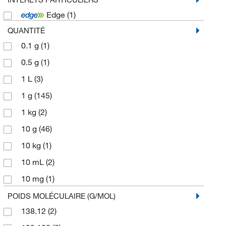
Edge
(1)
QUANTITÉ
0.1 g
(1)
0.5 g
(1)
1 L
(3)
1 g
(145)
1 kg
(2)
10 g
(46)
10 kg
(1)
10 mL
(2)
10 mg
(1)
100 g
(82)
POIDS MOLÉCULAIRE (G/MOL)
138.12
(2)
100 mL
(5)