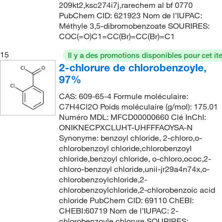
209kt2,ksc274i7j,rarechem al bf 0770
276.07
(13)
PubChem CID: 621923 Nom de l’IUPAC:
276.073
(11)
Méthyle 3,5-dibromobenzoate SOURIRES:
COC(=O)C1=CC(Br)=CC(Br)=C1
276.13
(1)
15
Il y a des promotions disponibles pour cet it
277.061
(2)
2-chlorure de chlorobenzoyle,
278.33
(1)
97%
279.92
(9)
CAS: 609-65-4 Formule moléculaire:
282.12
(2)
C7H4Cl2O Poids moléculaire (g/mol): 175.01
Numéro MDL: MFCD00000660 Clé InChI:
282.46
(7)
ONIKNECPXCLUHT-UHFFFAOYSA-N
Synonyme: benzoyl chloride, 2-chloro,o-
282.461
(2)
chlorobenzoyl chloride,chlorobenzoyl
291.09
(2)
chloride,benzoyl chloride, o-chloro,ococ,2-
chloro-benzoyl chloride,unii-jr29a4n74x,o-
292.072
(2)
chlorobenzoylchloride,2-
292.13
(1)
chlorobenzoylchloride,2-chlorobenzoic acid
chloride PubChem CID: 69110 ChEBI:
293.94
(3)
CHEBI:60719 Nom de l’IUPAC: 2-
293.942
(2)
chlorobenzoyle chlorure SOURIRES: