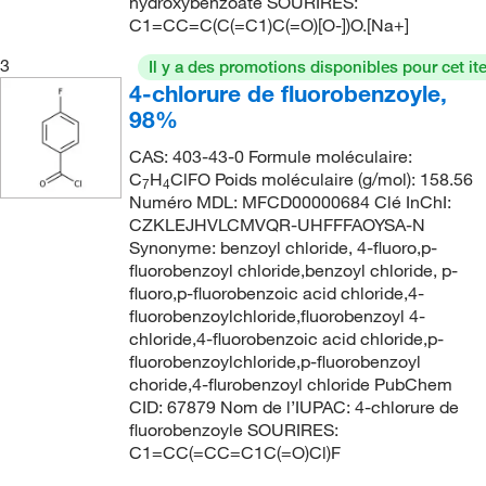
158°C
(1)
hydroxybenzoate SOURIRES:
184.12
(2)
C1=CC=C(C(=C1)C(=O)[O-])O.[Na+]
158°C to 159°C
(3)
184.122
(3)
3
Il y a des promotions disponibles pour cet it
159°C
(2)
184.17
(1)
4-chlorure de fluorobenzoyle,
160°C
(2)
184.619
(10)
98%
161°C
(2)
184.62
(7)
CAS: 403-43-0 Formule moléculaire:
C
H
ClFO Poids moléculaire (g/mol): 158.56
163°C to 165°C (23 mmHg)
(2)
7
4
185.58
(2)
Numéro MDL: MFCD00000684 Clé InChI:
165°C
(3)
185.607
(8)
CZKLEJHVLCMVQR-UHFFFAOYSA-N
Synonyme: benzoyl chloride, 4-fluoro,p-
165°C (20 mmHg)
(2)
185.61
(3)
fluorobenzoyl chloride,benzoyl chloride, p-
167°C to 168°C
(2)
fluoro,p-fluorobenzoic acid chloride,4-
186.16
(2)
fluorobenzoylchloride,fluorobenzoyl 4-
168°C to 170°C (1 mmHg)
(2)
186.59
(2)
chloride,4-fluorobenzoic acid chloride,p-
173°C to 175°C
(2)
fluorobenzoylchloride,p-fluorobenzoyl
186.591
(1)
choride,4-flurobenzoyl chloride PubChem
185°C to 186°C
(2)
187.15
(3)
CID: 67879 Nom de l’IUPAC: 4-chlorure de
fluorobenzoyle SOURIRES:
188°C to 189°C
(2)
188.13
(2)
C1=CC(=CC=C1C(=O)Cl)F
189°C
(3)
188.582
(2)