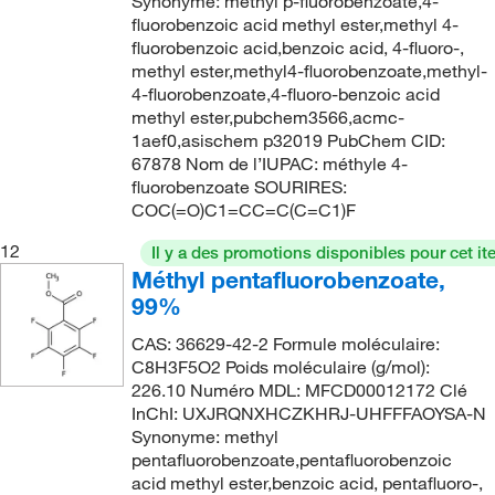
Synonyme: methyl p-fluorobenzoate,4-
239.462
(1)
fluorobenzoic acid methyl ester,methyl 4-
240.13
(4)
fluorobenzoic acid,benzoic acid, 4-fluoro-,
methyl ester,methyl4-fluorobenzoate,methyl-
241.448
(2)
4-fluorobenzoate,4-fluoro-benzoic acid
243.10
(2)
methyl ester,pubchem3566,acmc-
1aef0,asischem p32019 PubChem CID:
243.89
(6)
67878 Nom de l’IUPAC: méthyle 4-
fluorobenzoate SOURIRES:
244.088
(2)
COC(=O)C1=CC=C(C=C1)F
245.028
(4)
12
Il y a des promotions disponibles pour cet it
245.072
(2)
Méthyl pentafluorobenzoate,
246.24
(2)
99%
247.035
(2)
CAS: 36629-42-2 Formule moléculaire:
C8H3F5O2 Poids moléculaire (g/mol):
247.678
(2)
226.10 Numéro MDL: MFCD00012172 Clé
248.01
(4)
InChI: UXJRQNXHCZKHRJ-UHFFFAOYSA-N
Synonyme: methyl
248.019
(11)
pentafluorobenzoate,pentafluorobenzoic
248.02
(6)
acid methyl ester,benzoic acid, pentafluoro-,