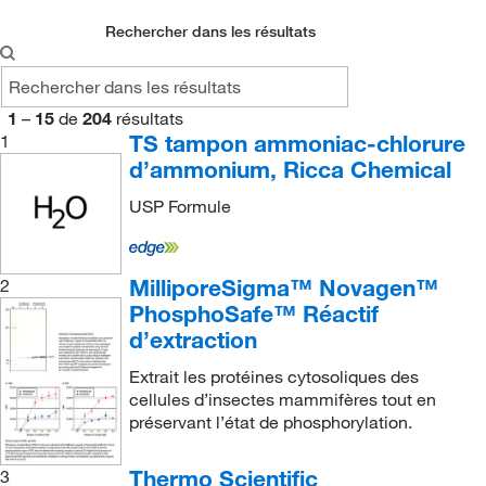
Rechercher dans les résultats
1
–
15
de
204
résultats
TS tampon ammoniac-chlorure
1
d’ammonium, Ricca Chemical
USP Formule
MilliporeSigma™ Novagen™
2
PhosphoSafe™ Réactif
d’extraction
Extrait les protéines cytosoliques des
cellules d’insectes mammifères tout en
préservant l’état de phosphorylation.
Thermo Scientific
3