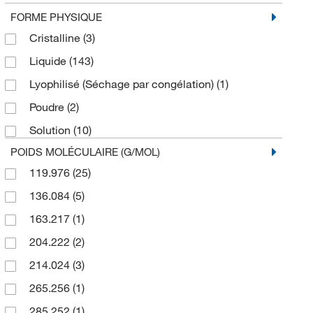
10 mg
(1)
FORME PHYSIQUE
Cristalline
(3)
10 paquets
(1)
Liquide
(143)
100 g
(2)
Lyophilisé (Séchage par congélation)
(1)
100 mL
(14)
Poudre
(2)
100g
(1)
Solution
(10)
2 L
(1)
POIDS MOLÉCULAIRE (G/MOL)
20 L
(13)
119.976
(25)
20 mL
(1)
136.084
(5)
200 mL
(1)
163.217
(1)
230.8 mL
(1)
204.222
(2)
24 mL
(1)
214.024
(3)
25 g
(1)
265.256
(1)
25 mL
(4)
285.252
(1)