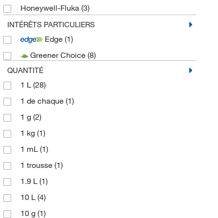
Honeywell-Fluka
(3)
Invitrogen
(57)
INTÉRÊTS PARTICULIERS
Edge
(1)
Labchem Inc
(47)
Greener Choice
(8)
Merck Emd Millipore
(2)
QUANTITÉ
MilliporeSigma
(12)
1 L
(28)
MP Biomedicals Inc
(9)
1 de chaque
(1)
Ortho Clinical Diagnostic
(1)
1 g
(2)
Promega Corporation
(4)
1 kg
(1)
Ricca Chemical Company
(8)
1 mL
(1)
Spectrum Chemical Mfg Cor
(3)
1 trousse
(1)
TCI America
(5)
1.9 L
(1)
Thermo Fisher Scientific
(16)
10 L
(4)
Thermo Scientific Chemicals
(92)
10 g
(1)
Veltek Associates Inc
(1)