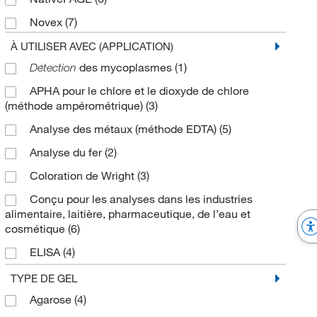
Tampon de réaction
(1)
Novex
(7)
Tampon de transfert
(2)
NuPAGE
(8)
À UTILISER AVEC (APPLICATION)
Tampon de transfert Western Blot
(4)
des mycoplasmes
(1)
Détection
Pierce
(6)
Tampon d’anode IEF
(1)
APHA pour le chlore et le dioxyde de chlore
ProcartaPlex
(1)
(méthode ampérométrique)
(3)
Tampon d’exemple PAGE
(1)
Qdot
(1)
Analyse des métaux (méthode EDTA)
(5)
Tampon d’exécution PAGE
(1)
Rhinohide
(1)
Analyse du fer
(2)
Tampon d’exécution SDS
(1)
TrackIt
(2)
Coloration de Wright
(3)
Tampon d’échantillon compatible fluorescent
(1)
UltraPure
(6)
Conçu pour les analyses dans les industries
Tampon d’échantillon non réducteur de marqueurs
ZOOM
(5)
alimentaire, laitière, pharmaceutique, de l’eau et
de voie
(1)
cosmétique
(6)
eBioscience
(1)
Tampon d’échantillons IEF
(2)
ELISA
(4)
Tampon d’échantillons LDS
(5)
Essais compendiaux
(1)
TYPE DE GEL
Tampon d’échantillons de réduction des
Immunotest multiplex
(1)
Agarose
(4)
marqueurs de voie
(1)