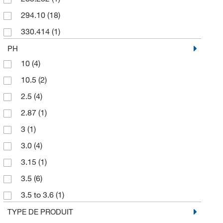
250 mL
(24)
294.10
(18)
3 bouteilles, 25 mL
(1)
330.414
(1)
3 paquets
(1)
39.997
(1)
PH
30 mL
(2)
10
(4)
68.079
(4)
4 L
(17)
10.5
(2)
75.067
(9)
400 mL
(1)
2.5
(4)
82.03
(10)
5 x 10 mL
(1)
2.87
(1)
82.034
(2)
5 x 21 mL
(1)
3
(1)
92.094
(2)
50 Cs.
(6)
3.0
(4)
50 mL
(5)
3.15
(1)
500 g
(1)
3.5
(6)
500 mL
(40)
3.5 to 3.6
(1)
7 mL
(1)
4
(2)
TYPE DE PRODUIT
8 mL
(1)