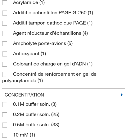
Acrylamide
(1)
4.0
(2)
90 mL
(1)
Additif d’échantillon PAGE G-250
(1)
4.0 (0.05M H
O soln. 25°C)
(2)
2
90 mL (3 oz)
(1)
Additif tampon cathodique PAGE
(1)
4.5
(2)
961.5 mL
(1)
Agent réducteur d’échantillons
(4)
5
(1)
Tests 10 x 96
(2)
Ampholyte porte-avions
(5)
5.0
(4)
À l’unité
(1)
Antioxydant
(1)
5.5
(2)
Colorant de charge en gel d’ADN
(1)
5.8
(1)
Concentré de renforcement en gel de
5.9 to 6.3
(1)
polyacrylamide
(1)
6.0
(2)
Digitonin Solution
(1)
CONCENTRATION
6.5
(3)
Dodécyle sulfate de sodium
(1)
0.1M buffer soln.
(3)
6.7
(3)
Kit de préparation d’exemple SDS-PAGE
(1)
0.2M buffer soln.
(25)
6.8
(2)
Kit tampon IEF
(1)
0.5M buffer soln.
(33)
7
(6)
Kit tampon de fonctionnement PAGE
(1)
10 mM
(1)
7 to 10
(2)