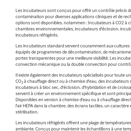
Les incubateurs sont conçus pour offrir un contrôle précis d
contamination pour diverses applications cliniques et de rech
options sont disponibles, notammen : Incubateurs à CO2 à ch
chambres environnementales, incubateurs d'éclosion, incubat
incubateurs réfrigérés.
Les incubateurs standard servent couramment aux cultures e
équipés de programmes de décontamination, de mécanismes d
portes transparentes pour une meilleure visibilité. Les incubat
convection mécanique ou la double convection pour contrôler
Il existe également des incubateurs spécialisés pour toute 
CO
à chauffage direct ou à chemise d'eau, des incubateurs 
2
incubateurs à bloc sec, d'éclosion, d'hybridation et de crois
servent à créer un environnement spécifique et sont principa
Disponibles en version à chemise d'eau ou à chauffage direct, il
l'air HEPA dans la chambre, des écrans tactiles, un caractère
stérilisation.
Les incubateurs réfrigérés offrent une plage de températures 
ambiante. Conçus pour maintenir les échantillons à une tempé