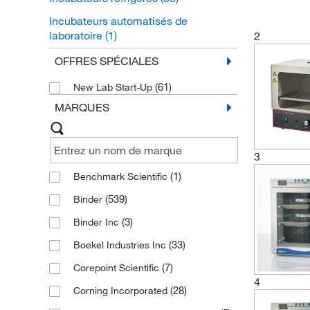
Incubateurs automatisés de
laboratoire
(1)
2
Incubateurs à hybridation
(1)
OFFRES SPÉCIALES
(61)
New Lab Start-Up
MARQUES
3
(1)
Benchmark Scientific
(539)
Binder
(3)
Binder Inc
(33)
Boekel Industries Inc
(7)
Corepoint Scientific
4
(28)
Corning Incorporated