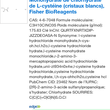
de L-cystéine (cristaux blancs),
Fisher BioReagents
CAS: 4-6-7048 Formule moléculaire:
C3H10ClNO3S Poids moléculaire (g/mol):
175.63 Clé InChI: QIJRTFXNRTXDIP-
JIZZDEOASA-N Synonyme: l-cysteine
hydrochloride monohydrate,h-cys-
oh.hcl.h2o,l-cysteine hydrochloride
hydrate,l-cysteine monohydrate
monochloride,r-2-amino-3-
mercaptopropanoic acid hydrochloride
hydrate,unii-zt934n0x4w,l-cysteine hydrate
hydrochloride,cysteine hydrochloride
monohydrate, l,h-cys-ohhclh2o,cysteine hcl
PubChem CID: 23462 Nom de l’IUPAC:
(2R)-2-amino-3-acide sulfanylpropanoïque;
s’hydrater; Chlorhydrate SOURIRES:
C(C(C(=O)O)N)S.O.Cl