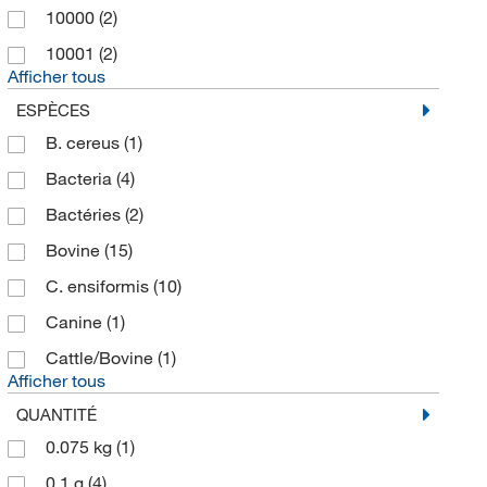
Fisher Chemical
(73)
10000
(2)
Fisherbrand
(4)
10001
(2)
G-Biosciences
(8)
Afficher tous
Gene Therapy Systems Inc
(1)
ESPÈCES
B. cereus
(1)
General Data Company Inc
(6)
Bacteria
(4)
Gibco
(44)
Bactéries
(2)
Hoefer Inc
(1)
Bovine
(15)
Honeywell Inc
(19)
C. ensiformis
(10)
Honeywell-Fluka
(46)
Canine
(1)
Honeywell-Riedel-de Haen
(17)
Cattle/Bovine
(1)
Invitrogen
(504)
Afficher tous
Ion Torrent
(1)
QUANTITÉ
KD Scientific Inc
(7)
0.075 kg
(1)
LabChem
(210)
0.1 g
(4)