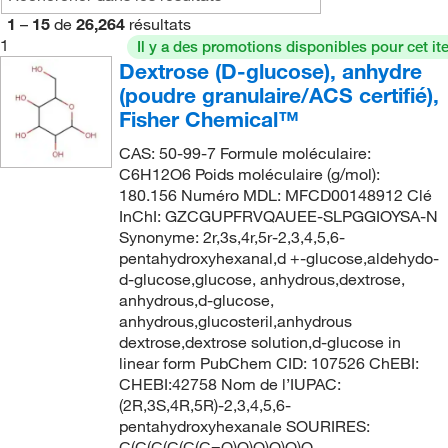
1
–
15
de
26,264
résultats
1
Il y a des promotions disponibles pour cet it
Dextrose (D-glucose), anhydre
(poudre granulaire/ACS certifié),
Fisher Chemical™
CAS: 50-99-7 Formule moléculaire:
C6H12O6 Poids moléculaire (g/mol):
180.156 Numéro MDL: MFCD00148912 Clé
InChI: GZCGUPFRVQAUEE-SLPGGIOYSA-N
Synonyme: 2r,3s,4r,5r-2,3,4,5,6-
pentahydroxyhexanal,d +-glucose,aldehydo-
d-glucose,glucose, anhydrous,dextrose,
anhydrous,d-glucose,
anhydrous,glucosteril,anhydrous
dextrose,dextrose solution,d-glucose in
linear form PubChem CID: 107526 ChEBI:
CHEBI:42758 Nom de l’IUPAC:
(2R,3S,4R,5R)-2,3,4,5,6-
pentahydroxyhexanale SOURIRES:
C(C(C(C(C(C=O)O)O)O)O)O