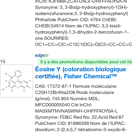
InChI: KJFMBFZCATUALV-UHFFFAOYSA-N
Synonyme: 3, 3-Bis(p-hydroxyphenyl)-1(3H)-
isobenzofuranone,3, 3-Bis(p-hydroxyphenyl)
Phthallide PubChem CID: 4764 ChEBI:
CHEBI:34914 Nom de l’IUPAC: 3,3-bis(4-
hydroxyphényl)-1,3-dihydro-2-benzofuran-1-
one SOURIRES:
OC1=CC=C(C=C1)C1(OC(=O)C2=CC=CC=C
15
Il y a des promotions disponibles pour cet it
Éosine Y (coloration biologique
certifiée), Fisher Chemical™
CAS: 17372-87-1 Formule moléculaire:
C20H12Br4Na2O8 Poids moléculaire
(g/mol): 745.904 Numéro MDL:
MFCD00005040 Clé InChI:
MASXMTNVNASWNH-UHFFFAOYSA-L
Synonyme: FD&C Red No. 22,Acid Red 87
PubChem CID: 91886399 Nom de l’IUPAC:
disodium; 2-(2,4,5,7-tétrabromo-3-oxydo-6-