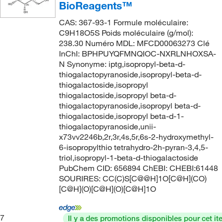
BioReagents™
CAS: 367-93-1 Formule moléculaire:
C9H18O5S Poids moléculaire (g/mol):
238.30 Numéro MDL: MFCD00063273 Clé
InChI: BPHPUYQFMNQIOC-NXRLNHOXSA-
N Synonyme: iptg,isopropyl-beta-d-
thiogalactopyranoside,isopropyl-beta-d-
thiogalactoside,isopropyl
thiogalactoside,isopropyl beta-d-
thiogalactopyranoside,isopropyl beta-d-
thiogalactoside,isopropyl beta-d-1-
thiogalactopyranoside,unii-
x73vv2246b,2r,3r,4s,5r,6s-2-hydroxymethyl-
6-isopropylthio tetrahydro-2h-pyran-3,4,5-
triol,isopropyl-1-beta-d-thiogalactoside
PubChem CID: 656894 ChEBI: CHEBI:61448
SOURIRES: CC(C)S[C@@H]1O[C@H](CO)
[C@H](O)[C@H](O)[C@H]1O
7
Il y a des promotions disponibles pour cet it