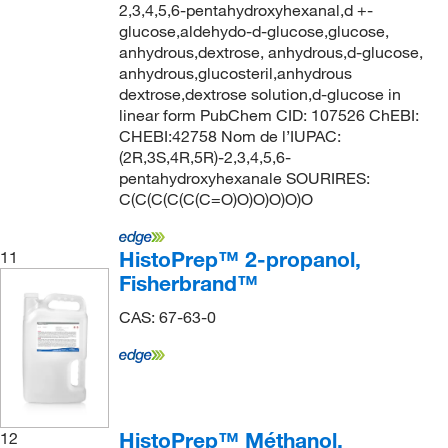
2,3,4,5,6-pentahydroxyhexanal,d +-
glucose,aldehydo-d-glucose,glucose,
anhydrous,dextrose, anhydrous,d-glucose,
anhydrous,glucosteril,anhydrous
dextrose,dextrose solution,d-glucose in
linear form PubChem CID: 107526 ChEBI:
CHEBI:42758 Nom de l’IUPAC:
(2R,3S,4R,5R)-2,3,4,5,6-
pentahydroxyhexanale SOURIRES:
C(C(C(C(C(C=O)O)O)O)O)O
HistoPrep™ 2-propanol,
11
Fisherbrand™
CAS: 67-63-0
HistoPrep™ Méthanol,
12