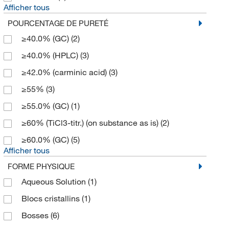
Afficher tous
TCI America
(2,715)
POURCENTAGE DE PURETÉ
Technidata
(58)
≥40.0% (GC)
(2)
Thermo Fisher Scientific
(207)
≥40.0% (HPLC)
(3)
Thermo Scientific Chemicals
(5,468)
≥42.0% (carminic acid)
(3)
Tocris Bioscience
(92)
≥55%
(3)
≥55.0% (GC)
(1)
≥60% (TiCl3-titr.) (on substance as is)
(2)
≥60.0% (GC)
(5)
Afficher tous
FORME PHYSIQUE
Aqueous Solution
(1)
Blocs cristallins
(1)
Bosses
(6)