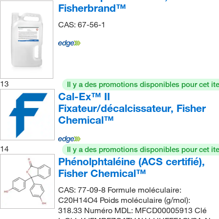
Fisherbrand™
CAS: 67-56-1
13
Il y a des promotions disponibles pour cet it
Cal-Ex™ II
Fixateur/décalcissateur, Fisher
Chemical™
14
Il y a des promotions disponibles pour cet it
Phénolphtaléine (ACS certifié),
Fisher Chemical™
CAS: 77-09-8 Formule moléculaire:
C20H14O4 Poids moléculaire (g/mol):
318.33 Numéro MDL: MFCD00005913 Clé