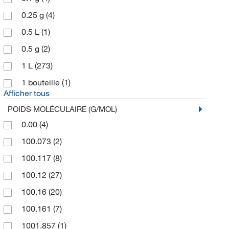
Labchem Inc
(478)
0.25 g
(4)
Les Produits Chimiques
(1)
0.5 L
(1)
Merck Emd Millipore
(61)
0.5 g
(2)
MilliporeSigma
(141)
1 L
(273)
Mirus Bio Llc
(88)
1 bouteille
(1)
Mopec
(118)
Afficher tous
POIDS MOLÉCULAIRE (G/MOL)
MP Biomedicals Inc
(320)
0.00
(4)
Promega Corporation
(103)
100.073
(2)
Ricca Chemical Company
(342)
100.117
(8)
Sigma Aldrich Canada Co Organics Chemicals
Only
(2)
100.12
(27)
Solstice
(1)
100.16
(20)
Spectrum Chemical Mfg Cor
(786)
100.161
(7)
Statlab
(204)
1001.857
(1)