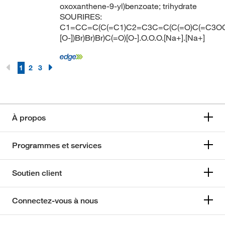
oxoxanthene-9-yl)benzoate; trihydrate
SOURIRES:
C1=CC=C(C(=C1)C2=C3C=C(C(=O)C(=C3OC
[O-])Br)Br)Br)C(=O)[O-].O.O.O.[Na+].[Na+]
1
2
3
À propos
Programmes et services
Soutien client
Connectez-vous à nous