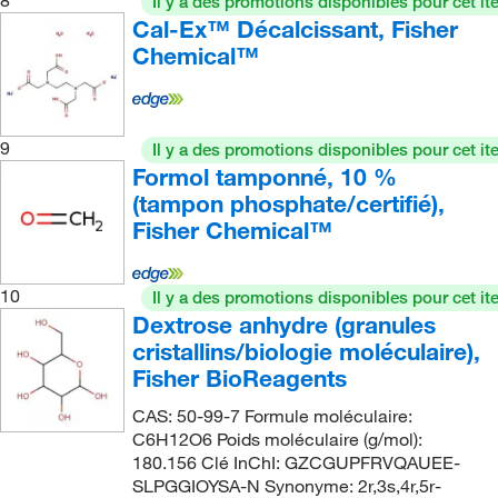
8
Il y a des promotions disponibles pour cet it
Cal-Ex™ Décalcissant, Fisher
Chemical™
9
Il y a des promotions disponibles pour cet it
Formol tamponné, 10 %
(tampon phosphate/certifié),
Fisher Chemical™
10
Il y a des promotions disponibles pour cet it
Dextrose anhydre (granules
cristallins/biologie moléculaire),
Fisher BioReagents
CAS: 50-99-7 Formule moléculaire:
C6H12O6 Poids moléculaire (g/mol):
180.156 Clé InChI: GZCGUPFRVQAUEE-
SLPGGIOYSA-N Synonyme: 2r,3s,4r,5r-