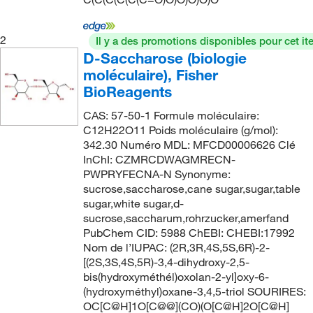
2
Il y a des promotions disponibles pour cet it
D-Saccharose (biologie
moléculaire), Fisher
BioReagents
CAS: 57-50-1 Formule moléculaire:
C12H22O11 Poids moléculaire (g/mol):
342.30 Numéro MDL: MFCD00006626 Clé
InChI: CZMRCDWAGMRECN-
PWPRYFECNA-N Synonyme:
sucrose,saccharose,cane sugar,sugar,table
sugar,white sugar,d-
sucrose,saccharum,rohrzucker,amerfand
PubChem CID: 5988 ChEBI: CHEBI:17992
Nom de l’IUPAC: (2R,3R,4S,5S,6R)-2-
[(2S,3S,4S,5R)-3,4-dihydroxy-2,5-
bis(hydroxyméthél)oxolan-2-yl]oxy-6-
(hydroxyméthyl)oxane-3,4,5-triol SOURIRES:
OC[C@H]1O[C@@](CO)(O[C@H]2O[C@H]