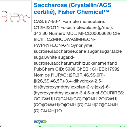
Saccharose (Crystallin/ACS
certifié), Fisher Chemical™
CAS: 57-50-1 Formule moléculaire:
C12H22O11 Poids moléculaire (g/mol):
342.30 Numéro MDL: MFCD00006626 Clé
InChI: CZMRCDWAGMRECN-
PWPRYFECNA-N Synonyme:
sucrose,saccharose,cane sugar,sugar,table
sugar,white sugar,d-
sucrose,saccharum,rohrzucker,amerfand
PubChem CID: 5988 ChEBI: CHEBI:17992
Nom de l’IUPAC: (2R,3R,4S,5S,6R)-
{[(2S,3S,4S,5R)-3,4-dihydroxy-2,5-
bis(hydroxyméthyl)oxolan-2-yl]oxy}-6-
(hydroxyméthyl)oxane-3,4,5-triol SOURIRES:
OC[C@H]1O[C@@](CO)(O[C@H]2O[C@H]
(CO)[C@@H](O)[C@H](O)[C@H]2O)[C@@H]
(O)[C@@H]1O