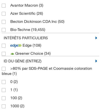
Réactifs et trousses pour la chimie alimentaire
(16)
Avantor Macron
(3)
Réactifs et trousses de production et purification
Azer Scientific
(26)
d’anticorps
(5)
Becton Dickinson CDA Inc
(50)
Réactifs de prétraitement des tissus
(1)
Bio-Techne
(19,455)
Biolynx
(3)
INTÉRÊTS PARTICULIERS
Edge
(108)
Cambridge Diagnostic
(7)
Greener Choice
(34)
Cancer Diagnostics Inc
(15)
ID DU GÈNE (ENTREZ)
Corning Incorporated
(6)
>80% par SDS-PAGE et Coomassie coloration
Cytiva
(40)
bleue
(1)
Decon Laboratories
(1)
0
(2)
Eng Scientific Inc
(10)
1
(1)
Epredia
(197)
100
(2)
Fisher BioReagents
(27)
1000
(2)