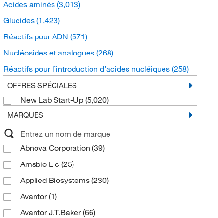
Acides aminés
(3,013)
Glucides
(1,423)
Réactifs pour ADN
(571)
Nucléosides et analogues
(268)
Réactifs pour l’introduction d’acides nucléiques
(258)
Protéines et dérivés
(182)
OFFRES SPÉCIALES
New Lab Start-Up
(5,020)
Réactifs d’histologie
(179)
MARQUES
Formaldéhydes et paraformaldéhydes
(102)
Réactifs de transcription et de traduction
(67)
Abnova Corporation
(39)
Réactifs pour hybridation fluorescente in situ (FisH)
(45)
Amsbio Llc
(25)
Adjuvants de filtration et terre de diatomées
(42)
Applied Biosystems
(230)
Amino-alcools
(41)
Avantor
(1)
Réactifs et fournitures pour la chromatographie
hydrophobe
(31)
Avantor J.T.Baker
(66)