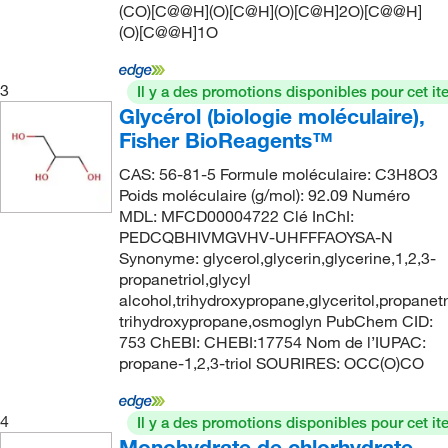
(CO)[C@@H](O)[C@H](O)[C@H]2O)[C@@H]
(O)[C@@H]1O
3
Il y a des promotions disponibles pour cet it
Glycérol (biologie moléculaire),
Fisher BioReagents™
CAS: 56-81-5 Formule moléculaire: C3H8O3
Poids moléculaire (g/mol): 92.09 Numéro
MDL: MFCD00004722 Clé InChI:
PEDCQBHIVMGVHV-UHFFFAOYSA-N
Synonyme: glycerol,glycerin,glycerine,1,2,3-
propanetriol,glycyl
alcohol,trihydroxypropane,glyceritol,propanetri
trihydroxypropane,osmoglyn PubChem CID:
753 ChEBI: CHEBI:17754 Nom de l’IUPAC:
propane-1,2,3-triol SOURIRES: OCC(O)CO
4
Il y a des promotions disponibles pour cet it
Monohydrate de chlorhydrate