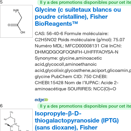
5
Il y a des promotions disponibles pour cet it
Glycine (c suitetaux blancs ou
poudre cristalline), Fisher
BioReagents™
CAS: 56-40-6 Formule moléculaire:
C2H5NO2 Poids moléculaire (g/mol): 75.07
Numéro MDL: MFCD00008131 Clé InChI:
DHMQDGOQFOQNFH-UHFFFAOYSA-N
Synonyme: glycine,aminoacetic
acid,glycocoll,aminoethanoic
acid,glycolixir,glycosthene,aciport,glicoamin
glycine PubChem CID: 750 ChEBI:
CHEBI:15428 Nom de l’IUPAC: Acide 2-
aminoacétique SOURIRES: NCC(O)=O
6
Il y a des promotions disponibles pour cet it
Isopropyle-β-D-
thiogalactopyranoside (IPTG)
(sans dioxane), Fisher