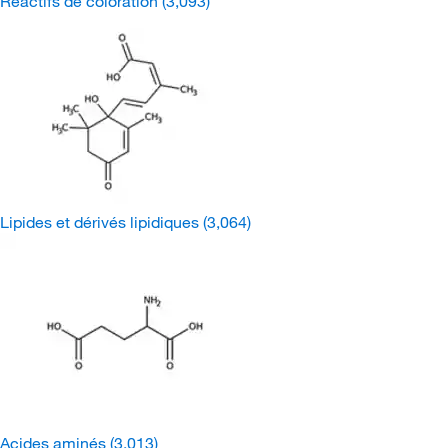
Réactifs de coloration
(3,093)
Lipides et dérivés lipidiques
(3,064)
Acides aminés
(3,013)