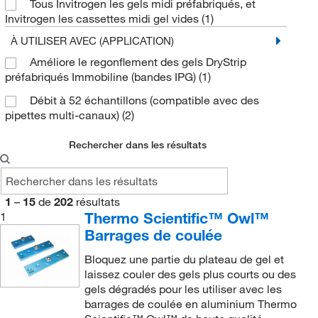
Tous Invitrogen les gels midi préfabriqués, et
Owl™ Système d’électrophorèse sur gel large D3-
Invitrogen les cassettes midi gel vides
(1)
End Gates
(1)
14, A3-1 et A6
(1)
À UTILISER AVEC (APPLICATION)
Ensemble de poignée à came pour pince cassette
Polaroid Caméra
(1)
(1)
Améliore le regonflement des gels DryStrip
SE 215, SE 275 Gel Moulant Multiple
(2)
préfabriqués Immobiline (bandes IPG)
(1)
Ensemble d’espaceurs
(3)
SE 235 Gel Multiple Moulant
(3)
Débit à 52 échantillons (compatible avec des
Entretoise en forme de T
(7)
pipettes multi-canaux)
(2)
SE 245 Double Gel Caster
(2)
Feuille de papier ciré
(2)
SE 250 Vertical Electrophoresis Unit
(2)
Rechercher dans les résultats
Feuille de remplissage
(2)
SE 250, SE 260 Mini Vertical Electrophoresis Unit
Filtre photographique
(1)
(1)
Gasket
(1)
SE 250, SE 260 Mini format Unité
1
–
15
de
202
résultats
d’électrophorèse verticale sur gel
Thermo Scientific™ Owl™
(6)
1
Gel Seal
(2)
Barrages de coulée
SE 250, SE 260 Mini unité d’électrophorèse
IPGBox
(1)
verticale
(2)
Bloquez une partie du plateau de gel et
IPGBox Kit
(1)
laissez couler des gels plus courts ou des
SE 250, SE 260, MiniVE™ Système
gels dégradés pour les utiliser avec les
d’électrophorèse verticale
(12)
Joint d’étanchéité
(1)
barrages de coulée en aluminium Thermo
SE 250, SE 260, MiniVE™ Vertical Electrophoresis
Joint fente
(2)