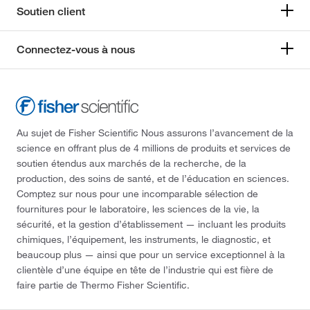
Soutien client
SureCast Gel Handcast Station
(1)
Unité d’électrophorèse verticale SE 410, SE 660
(1)
SureCast™ Entretoise en gel
(1)
Connectez-vous à nous
Unité d’électrophorèse verticale SE 640
(1)
SureCast™ Outil polyvalent, 10 puits
(1)
Unité d’électrophorèse verticale SE 660
(5)
SureCast™ Plaques de verre
(1)
Unité d’électrophorèse verticale sur gel SE 400,
Séparateur
(10)
SE 600
(4)
Séparateur en plaques de verre encochées
(3)
Au sujet de Fisher Scientific Nous assurons l’avancement de la
Unité d’électrophorèse verticale sur gel SE 600
(1)
science en offrant plus de 4 millions de produits et services de
T-shape Spacer
(4)
soutien étendus aux marchés de la recherche, de la
Unité d’électrophorèse verticale sur gel au format
TEMED
(1)
mini SE 280
(1)
production, des soins de santé, et de l’éducation en sciences.
Comptez sur nous pour une incomparable sélection de
Tuyau de tête de pompe
(1)
Unité verticale SE 600
(1)
fournitures pour le laboratoire, les sciences de la vie, la
Verre dépoli encoché
(1)
Unité verticale d’électrophorèse sur gel
(1)
sécurité, et la gestion d’établissement — incluant les produits
chimiques, l’équipement, les instruments, le diagnostic, et
Vis
(1)
Unité à plat standard
(1)
beaucoup plus — ainsi que pour un service exceptionnel à la
Vis de serrage
(1)
Unités SE660, SE600X Chroma, SE600, SE640,
clientèle d’une équipe en tête de l’industrie qui est fière de
SE410 et SE400
(1)
faire partie de Thermo Fisher Scientific.
Vis à pince
(1)
Unités d’électrophorèse SE900
(1)