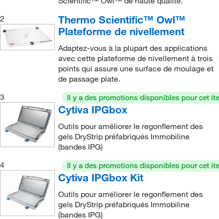
Scientific™ Owl™ de haute qualité.
System
(2)
Joint laminé
(1)
Thermo Scientific™ Owl™
2
SE 250, SE 260, SE 600 Ruby, SE 600, SE 660
Plateforme de nivellement
Joint vierge
(2)
Unité d’électrophorèse
(1)
Kit de bouchon banane
(1)
Adaptez-vous à la plupart des applications
SE 260, MiniVE™ Unité d’électrophorèse verticale
avec cette plateforme de nivellement à trois
(6)
Kit de moulage standard
(1)
points qui assure une surface de moulage et
SE 260, MiniVE™ Vertical Electrophoresis Unit
(3)
de passage plate.
Kit de pince et de came
(1)
SE 400, SE 600 Series Vertical Electrophoresis
Kit de remplissage supérieur
(1)
3
Il y a des promotions disponibles pour cet it
Unit
(1)
Cytiva IPGbox
Lame en acier de remplacement pour ouvre-gel
SE 400, SE 600 Series Vertical Electrophoresis
(1)
Outils pour améliorer le regonflement des
Unit, SE 6015 Gel Caster
(1)
gels DryStrip préfabriqués Immobiline
Lanceur de sorts
(4)
SE 600 Chroma, SE 600 Standard, SE 400 Unité
(bandes IPG)
Marqueur préperatif
(1)
d’électrophorèse verticale
(8)
4
Il y a des promotions disponibles pour cet it
Mini Gel Cassette Vide
(1)
SE 600 Chroma, SE 600 Standard, SE 400 Vertical
Cytiva IPGbox Kit
Electrophoresis Unit
(2)
Mini-kit de lancer
(1)
Outils pour améliorer le regonflement des
SE 600 Ruby Unité verticale standard à double
Mèche d’électrode pré-découpée
(1)
gels DryStrip préfabriqués Immobiline
refroidissement
(1)
(bandes IPG)