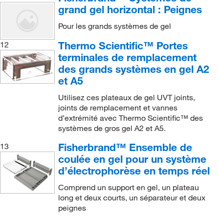
grand gel horizontal : Peignes
Système d’électrophorèse sur grand gel Owl A2 et
Plaque d’alumine encochée
(2)
A5
(9)
Pour les grands systèmes de gel
Plaque encochée
(1)
Système d’électrophorèse verticale MiniVE
(2)
Thermo Scientific™ Portes
12
Plaque frontale
(1)
Système d’électrophorèse verticale SE 600, série
terminales de remplacement
Plaque à faible fluorescence
(1)
SE 400
(22)
des grands systèmes en gel A2
Plaque à faible fluorescence à encoche
(1)
et A5
Système miniGel horizontal
(2)
Plate Separation Tool
(1)
Systèmes d’électrophorèse en temps réel Fisher
Utilisez ces plateaux de gel UVT joints,
(2)
joints de remplacement et vannes
Plateau UV
(4)
d’extrémité avec Thermo Scientific™ des
Transilluminateurs à DEL bleu
(1)
Plateau de course
(2)
systèmes de gros gel A2 et A5.
UBC de l’unité mini d’électrophorèse verticale SE
Plateau de gel
(9)
Fisherbrand™ Ensemble de
13
250 ou SE 260
(1)
coulée en gel pour un système
Plateau de lancement
(3)
UBC of the SE 250 or SE 260 Mini Vertical
d’électrophorèse en temps réel
Plateforme de nivellement
(1)
Electrophoresis Unit
(1)
Comprend un support en gel, un plateau
Pochette de gel
(1)
Unité Maxi-Plus SUB25
(3)
long et deux courts, un séparateur et deux
Porte-plaques de gel
(1)
peignes
Unité Mini Sous-Marine HE33
(11)