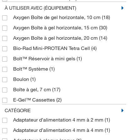
À UTILISER AVEC (ÉQUIPEMENT)
Axygen Boîte de gel horizontale, 10 cm
(18)
Axygen Boîte à gel horizontale, 15 cm
(30)
Axygen Boîte à gel horizontale, 20 cm
(14)
Bio-Rad Mini-PROTEAN Tetra Cell
(4)
Bolt™ Réservoir à mini gels
(1)
Bolt™ Système
(1)
Boulon
(1)
Boîte à gel, 7 cm
(17)
E-Gel™ Cassettes
(2)
E-Gel™ Go!
(1)
CATÉGORIE
Adaptateur d’alimentation 4 mm à 2 mm
(1)
Electrophorèse
(2)
Adaptateur d’alimentation 4 mm à 4 mm
(1)
Fisherbrand Système P2-CST
(1)