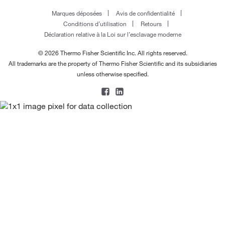
Vitre d’observation
(1)
Marques déposées
Avis de confidentialité
Unités d’électrophorèse SE900-1.0 et SE900
(3)
Wizard™ SV Système de nettoyage en gel et PCR
Conditions d’utilisation
Retours
et x-tracta™ emballage extracteur de gel
(1)
Universel
(2)
Déclaration relative à la Loi sur l’esclavage moderne
x-tracta™ Extracteur de gel
(2)
© 2026 Thermo Fisher Scientific Inc. All rights reserved.
Électrode négative de remplacement
(4)
All trademarks are the property of Thermo Fisher Scientific and its subsidiaries
unless otherwise specified.
Électrode positive de remplacement
(4)
Éponge buvante
(1)
Équipement de voyage
(1)