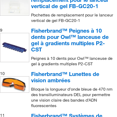
Peigne mural
(1)
vertical de gel FB-GC20-1
SureCast Plaque de verre
(1)
Peigne préparatoire sans dos
(1)
SureCast Système Handcast
(2)
Pochettes de remplacement pour le lanceur
vertical de gel FB-GC20-1
Peigne préparatoire/marqueur
(1)
SureCast Système de gel vertical
(3)
Peigne sans colonne vertébrale
(2)
Fisherbrand™ Peignes à 10
9
SureLock™ Tandem Midi Gel Tank
(1)
dents pour Owl™ lanceuse de
Peigne sans dos
(11)
Système Midigel horizontal
(1)
gel à gradients multiples P2-
Peigne standard
(17)
CST
Système Owl
(2)
Peigne à 5 puits
(1)
Système Owl P7-CST
(2)
Peignes à 10 dents pour Owl™ lanceuse de
gel à gradients multiples P2-CST
Peigne à charge rapide
(4)
Système de coulage en gel Owl JGC-4
(1)
Peignez le dos
(1)
Fisherbrand™ Lunettes de
10
Système de coulage gel Owl JGC-3
(1)
vision ambrées
Pince à ressort
(1)
Système de lavage de plaques SE 100
Platemate™
(1)
Bloque la longueur d’onde bleue de 470 nm
Plaque de verre
(8)
des transilluminateurs DEL pour permettre
Système d’électrophorèse de la série Owl P8
(4)
Plaque de verre décalée
(1)
une vision claire des bandes d’ADN
fluorescentes
Système d’électrophorèse en grand gel Owl A1
(1)
Plaque de verre à cadre en U
(1)
Système d’électrophorèse horizontale HE-plus
(5)
Fisherbrand™ Systèmes de
11
Plaque de verre à faible fluorescence
(3)