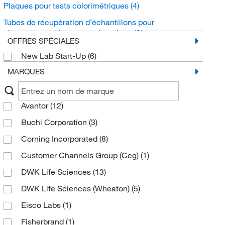
Plaques pour tests colorimétriques
(4)
Tubes de récupération d’échantillons pour
chromatographie sur couche mince
(3)
OFFRES SPÉCIALES
Produits de stockage pour chromatographie sur
New Lab Start-Up
(6)
couche mince
(2)
MARQUES
Avantor
(12)
Buchi Corporation
(3)
Corning Incorporated
(8)
Customer Channels Group (Ccg)
(1)
DWK Life Sciences
(13)
DWK Life Sciences (Wheaton)
(5)
Eisco Labs
(1)
Fisherbrand
(1)