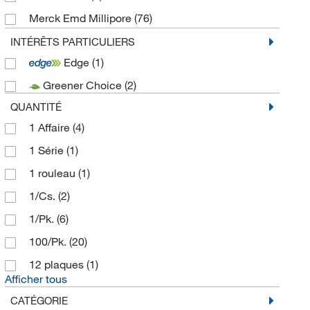
Merck Emd Millipore
(76)
MilliporeSigma
(1)
INTÉRÊTS PARTICULIERS
Edge
(1)
MP Biomedicals Inc
(1)
Greener Choice
(2)
Technidata
(131)
QUANTITÉ
United Scientific Supplies Inc
(1)
1 Affaire
(4)
1 Série
(1)
1 rouleau
(1)
1/Cs.
(2)
1/Pk.
(6)
100/Pk.
(20)
12 plaques
(1)
Afficher tous
CATÉGORIE