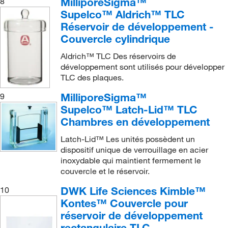
MilliporeSigma™
8
Supelco™ Aldrich™ TLC
Réservoir de développement -
Couvercle cylindrique
Aldrich™ TLC Des réservoirs de
développement sont utilisés pour développer
TLC des plaques.
MilliporeSigma™
9
Supelco™ Latch-Lid™ TLC
Chambres en développement
Latch-Lid™ Les unités possèdent un
dispositif unique de verrouillage en acier
inoxydable qui maintient fermement le
couvercle et le réservoir.
DWK Life Sciences Kimble™
10
Kontes™ Couvercle pour
réservoir de développement
rectangulaire TLC