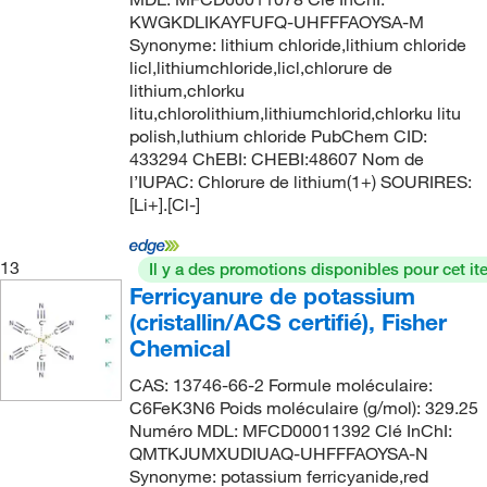
204.222
(9)
25% ±1% (w/v)
(2)
KWGKDLIKAYFUFQ-UHFFFAOYSA-M
205.165
(2)
Synonyme: lithium chloride,lithium chloride
25.0% ±0.5%
(1)
licl,lithiumchloride,licl,chlorure de
205.926
(2)
3%
(2)
lithium,chlorku
209.067
(3)
litu,chlorolithium,lithiumchlorid,chlorku litu
3% W/V
(1)
polish,luthium chloride PubChem CID:
21.78
(8)
433294 ChEBI: CHEBI:48607 Nom de
30%
(4)
211.902
(1)
l’IUPAC: Chlorure de lithium(1+) SOURIRES:
30% W/V
(1)
[Li+].[Cl-]
212.137
(2)
30.0% ±0.5% (w/v)
(2)
212.14
(4)
13
32.5% W/V
(2)
Il y a des promotions disponibles pour cet it
212.14 g/mol
(1)
Ferricyanure de potassium
35 to 37%
(5)
(cristallin/ACS certifié), Fisher
212.265
(7)
38%
(2)
Chemical
212.27
(14)
4%
(1)
CAS: 13746-66-2 Formule moléculaire:
212.69
(2)
C6FeK3N6 Poids moléculaire (g/mol): 329.25
4.0% ±0.1% (w/v)
(1)
212.81
(4)
Numéro MDL: MFCD00011392 Clé InChI:
4.5 to 5.5%
(4)
QMTKJUMXUDIUAQ-UHFFFAOYSA-N
213.89
(20)
Synonyme: potassium ferricyanide,red
40%
(7)