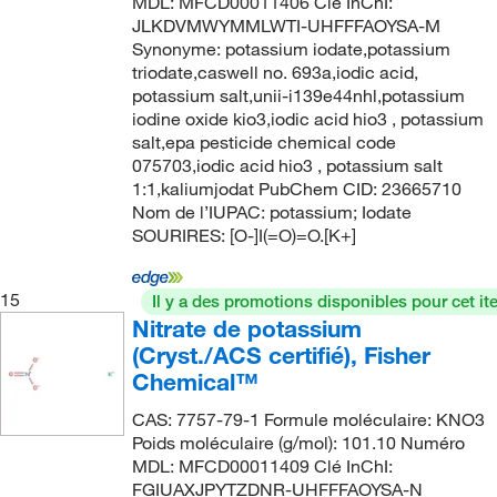
MDL: MFCD00011406 Clé InChI:
51.0 to 52% Os
(2)
JLKDVMWYMMLWTI-UHFFFAOYSA-M
226.047
(2)
51.8 to 57.6%
(3)
Synonyme: potassium iodate,potassium
228
(2)
triodate,caswell no. 693a,iodic acid,
58.5 to 67.4%
(4)
potassium salt,unii-i139e44nhl,potassium
228.22
(21)
iodine oxide kio3,iodic acid hio3 , potassium
58.5%
(4)
229.999
(6)
salt,epa pesticide chemical code
6 to 14% (active chlorine basis)
(1)
075703,iodic acid hio3 , potassium salt
23.95
(14)
1:1,kaliumjodat PubChem CID: 23665710
6%
(5)
Nom de l’IUPAC: potassium; Iodate
23.998
(3)
6% V/V
(1)
SOURIRES: [O-]I(=O)=O.[K+]
230
(5)
60 to 64%
(2)
230.00
(4)
15
Il y a des promotions disponibles pour cet it
60 to 71%
(4)
230.08
(9)
Nitrate de potassium
65 to 67.4%
(4)
(Cryst./ACS certifié), Fisher
230.21
(4)
65 to 70%
(3)
Chemical™
230.28
(7)
65.0 to 67.4% (NF)
(1)
CAS: 7757-79-1 Formule moléculaire: KNO3
230.94
(3)
Poids moléculaire (g/mol): 101.10 Numéro
65.0 to 67.4% (SO2 basis)
(2)
MDL: MFCD00011409 Clé InChI:
231.242
(2)
68.5 to 71.5%
(2)
FGIUAXJPYTZDNR-UHFFFAOYSA-N