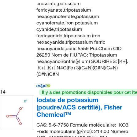
prussiate,potassium
214
(6)
44 to 47.5% total solids
(3)
ferricyanate,tripotassium
214.00
(28)
hexacyanoferrate,potassium
44%
(2)
cyanoferrate,iron potassium
214.04
(2)
5 to 6%
(2)
cyanide,tripotassium
216.02
(2)
ferricyanide,tripotassium iron
5%
(27)
hexacyanide,tripotassium ferric
216.121
(2)
hexacyanide,ccris 5559 PubChem CID:
5% (Available Chlorine)
(1)
216.27
(3)
26250 Nom de l’IUPAC: Tripotassium
5% W/V
(1)
hexacyanoirontris(ylium) SOURIRES: [K+].
219.226
(2)
[K+].[K+].N#C[Fe+3](C#N)(C#N)(C#N)
5% W/W
(4)
(C#N)C#N
22.963
(3)
5.0 to 6.0% (w/v)
(3)
22.99
(5)
5.0% ±0.1% (w/v)
(6)
14
Il y a des promotions disponibles pour cet it
220.27
(6)
Iodate de potassium
5.0% ±0.5% (w/v)
(1)
221.164
(3)
(poudre/ACS certifié), Fisher
5.5% W/V
(1)
Chemical™
221.94
(6)
50%
(16)
CAS: 5-6-7758 Formule moléculaire: IKO3
222.31
(19)
50% (w/v)
(5)
Poids moléculaire (g/mol): 214.00 Numéro
225.297
(2)