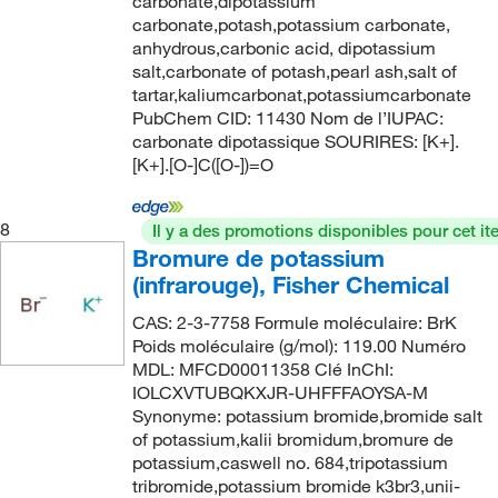
carbonate,dipotassium
173.826
(2)
carbonate,potash,potassium carbonate,
∼99%
(2)
174.06
(2)
anhydrous,carbonic acid, dipotassium
∼99.9%
(3)
salt,carbonate of potash,pearl ash,salt of
174.096
(4)
tartar,kaliumcarbonat,potassiumcarbonate
0.01%
(1)
PubChem CID: 11430 Nom de l’IUPAC:
174.1
(1)
0.05%
(2)
carbonate dipotassique SOURIRES: [K+].
174.10
(3)
[K+].[O-]C([O-])=O
0.05% W/W
(1)
174.17
(53)
0.06%
(1)
8
174.1759
(3)
Il y a des promotions disponibles pour cet it
0.1%
(2)
Bromure de potassium
174.18
(9)
(infrarouge), Fisher Chemical
0.15%
(1)
174.19
(2)
0.2%
(2)
CAS: 2-3-7758 Formule moléculaire: BrK
174.25
(55)
Poids moléculaire (g/mol): 119.00 Numéro
0.2% W/V
(1)
MDL: MFCD00011358 Clé InChI:
177.28
(2)
IOLCXVTUBQKXJR-UHFFFAOYSA-M
0.28%
(1)
177.99
(25)
Synonyme: potassium bromide,bromide salt
0.45% W/V
(1)
of potassium,kalii bromidum,bromure de
178.93
(2)
potassium,caswell no. 684,tripotassium
0.5 Molar
(1)
tribromide,potassium bromide k3br3,unii-
179.97
(1)