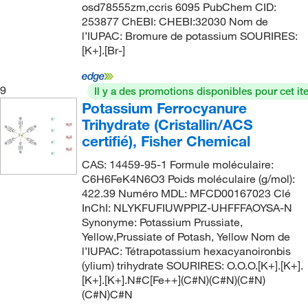
0.50%
(1)
osd78555zm,ccris 6095 PubChem CID:
18.02
(393)
253877 ChEBI: CHEBI:32030 Nom de
0.530% ± 0.005% (w/v)
(1)
l’IUPAC: Bromure de potassium SOURIRES:
180.00
(2)
0.7%
(1)
[K+].[Br-]
180.81
(2)
0.85% ±0.005%
(4)
183.23
(15)
9
Il y a des promotions disponibles pour cet it
0.85% ±0.005% (w/v)
(4)
Potassium Ferrocyanure
183.54
(3)
0.9%
(5)
Trihydrate (Cristallin/ACS
183.907
(6)
certifié), Fisher Chemical
0.900% ± 0.006% (w/v)
(4)
183.91
(2)
0.96
(1)
CAS: 14459-95-1 Formule moléculaire:
184.04
(1)
C6H6FeK4N6O3 Poids moléculaire (g/mol):
1%
(6)
422.39 Numéro MDL: MFCD00167023 Clé
184.062
(11)
InChI: NLYKFUFIUWPPIZ-UHFFFAOYSA-N
1.07%
(2)
184.07
(4)
Synonyme: Potassium Prussiate,
1.2%
(1)
Yellow,Prussiate of Potash, Yellow Nom de
184.23
(6)
l’IUPAC: Tétrapotassium hexacyanoironbis
1.20%
(1)
(ylium) trihydrate SOURIRES: O.O.O.[K+].[K+].
184.914
(1)
1.25%
(1)
[K+].[K+].N#C[Fe++](C#N)(C#N)(C#N)
185.93
(2)
(C#N)C#N
10%
(9)