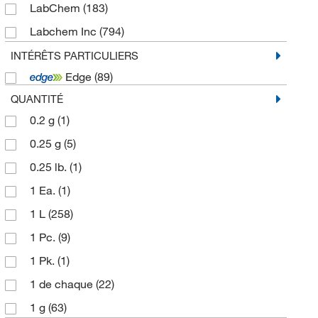
LabChem
(183)
Labchem Inc
(794)
Merck Emd Millipore
(52)
INTÉRÊTS PARTICULIERS
Edge
(89)
MilliporeSigma
(16)
QUANTITÉ
MP Biomedicals Inc
(84)
0.2 g
(1)
Promega Corporation
(1)
0.25 g
(5)
Ricca Chemical Company
(103)
0.25 lb.
(1)
Sigma Aldrich Canada Co Organics Chemicals
Only
(5)
1 Ea.
(1)
Solstice
(24)
1 L
(258)
Spectrum Chemical Mfg Cor
(1,223)
1 Pc.
(9)
SPEX CertiPrep Group LLC
(1)
1 Pk.
(1)
TCI America
(89)
1 de chaque
(22)
Technidata
(99)
1 g
(63)