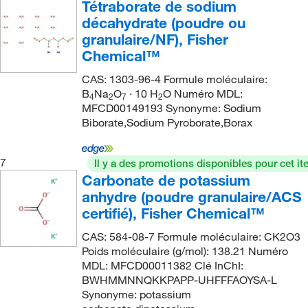
Tétraborate de sodium
≤80%
(2)
cristaux très fins ou poudre
(2)
166.003
(75)
décahydrate (poudre ou
961.5 mL
(1)
≤85%
(2)
Éclat ou poudre
(1)
granulaire/NF), Fisher
167.00
(12)
≤94%
(2)
Chemical™
167.01
(6)
≤95%
(2)
CAS: 1303-96-4 Formule moléculaire:
167.93
(6)
B
Na
O
· 10 H
O Numéro MDL:
4
2
7
2
≤95.0%
(3)
MFCD00149193 Synonyme: Sodium
167.95
(9)
≤99%
(8)
Biborate,Sodium Pyroborate,Borax
168.08
(1)
≤99.0%
(2)
168.36
(46)
7
Il y a des promotions disponibles pour cet it
∼12%
(1)
Carbonate de potassium
169.11
(15)
∼40% (Pt)
(3)
anhydre (poudre granulaire/ACS
172.07
(1)
certifié), Fisher Chemical™
∼56% (LiOH)
(3)
172.27
(2)
∼60%
(5)
CAS: 584-08-7 Formule moléculaire: CK2O3
172.948
(2)
Poids moléculaire (g/mol): 138.21 Numéro
∼85%
(3)
MDL: MFCD00011382 Clé InChI:
172.95
(7)
∼95%
(4)
BWHMMNNQKKPAPP-UHFFFAOYSA-L
173.10
(5)
Synonyme: potassium
∼98%
(9)