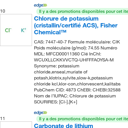
188.06
(2)
10% ±0.4%
(4)
10
188.18
(8)
Il y a des promotions disponibles pour cet it
10% (RT)
(2)
Chlorure de potassium
188.95
(13)
(cristallin/certifié ACS), Fisher
10% W/V
(3)
189.99
(4)
Chemical™
10% w/v
(41)
190.032
(1)
CAS: 7447-40-7 Formule moléculaire: ClK
10.0% ±0.4% (w/v)
(8)
Poids moléculaire (g/mol): 74.55 Numéro
190.08
(6)
10.0% ±0.5% (w/v)
(5)
MDL: MFCD00011360 Clé InChI:
190.09
(53)
WCUXLLCKKVVCTQ-UHFFFAOYSA-M
100%
(4)
Synonyme: potassium
190.31
(3)
11 to 13%
chloride,enseal,muriate of
(1)
191.771
(2)
potash,klotrix,sylvite,slow-k,potassium
11%
(1)
chloride kcl,klor-con,chlorvescent,kalitabs
191.949
(4)
PubChem CID: 4873 ChEBI: CHEBI:32588
12%
(1)
191.96
(3)
Nom de l’IUPAC: Chlorure de potassium
13%
(1)
SOURIRES: [Cl-].[K+]
191.97
(2)
14.5% (available chlorine)
(2)
193.92
(1)
11
15%
(10)
Il y a des promotions disponibles pour cet it
194.19
(13)
Carbonate de lithium