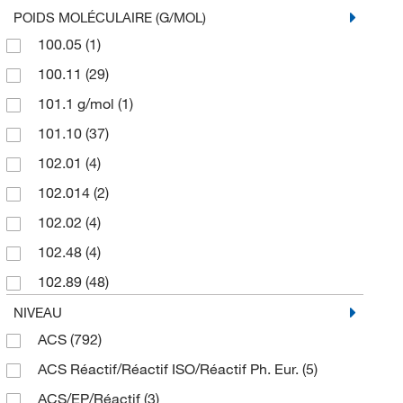
Thermo Fisher Scientific
(16)
1 gL
(1)
POIDS MOLÉCULAIRE (G/MOL)
Thermo Scientific Chemicals
(2,110)
100.05
(1)
1 kg
(367)
100.11
(29)
1 lb.
(1)
101.1 g/mol
(1)
1 mL
(2)
101.10
(37)
1 mg
(1)
102.01
(4)
1.9 L
(3)
102.014
(2)
10 L
(60)
102.02
(4)
10 g
(84)
102.48
(4)
10 kg
(94)
102.89
(48)
10 lb.
(1)
103.05
(11)
NIVEAU
10 mL
(1)
ACS
(792)
103.926
(1)
10 mg
(1)
ACS Réactif/Réactif ISO/Réactif Ph. Eur.
(5)
1034.71
(2)
10,000 g
(12)
ACS/EP/Réactif
(3)
104.05
(2)
100 L
(2)