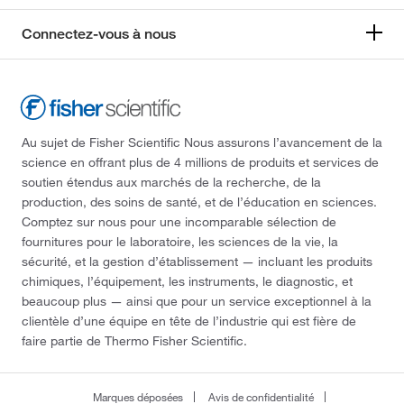
90.0 to 100.0% (FCC)
(2)
238.14
(6)
Connectez-vous à nous
90.8 to 106%
(4)
240.17
(1)
92%
(3)
240.96
(2)
93 to 100.5%
(4)
241.19
(1)
93 to 102% (T), 95%
(2)
241.96
(20)
Au sujet de Fisher Scientific Nous assurons l’avancement de la
93%
(6)
science en offrant plus de 4 millions de produits et services de
242.69
(1)
soutien étendus aux marchés de la recherche, de la
95 to 100% (iodometric)
(1)
244.32
(1)
production, des soins de santé, et de l’éducation en sciences.
95 to 100.5%
(4)
Comptez sur nous pour une incomparable sélection de
244.90
(1)
fournitures pour le laboratoire, les sciences de la vie, la
95%
(61)
245.92
(2)
sécurité, et la gestion d’établissement — incluant les produits
95.0 to 100.0% (iodometric)
(1)
chimiques, l’équipement, les instruments, le diagnostic, et
248.16
(3)
beaucoup plus — ainsi que pour un service exceptionnel à la
96%
(32)
248.163
(3)
clientèle d’une équipe en tête de l’industrie qui est fière de
97 to 100.5%
(2)
faire partie de Thermo Fisher Scientific.
248.17
(55)
97 to 102%
(5)
248.172
(20)
97 to 103%
(4)
Marques déposées
Avis de confidentialité