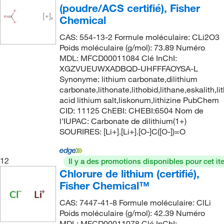
16.6%
(5)
(poudre/ACS certifié), Fisher
194.909
(10)
2%
(11)
Chemical
194.91
(3)
2% W/V
(1)
CAS: 554-13-2 Formule moléculaire: CLi2O3
195.18
(3)
Poids moléculaire (g/mol): 73.89 Numéro
2.0 to 3.0% (w/v)
(3)
MDL: MFCD00011084 Clé InChI:
195.85
(2)
2.0% ±0.1% (w/v)
(1)
XGZVUEUWXADBQD-UHFFFAOYSA-L
197.13
(2)
Synonyme: lithium carbonate,dilithium
2.5% (w/v)
(1)
carbonate,lithonate,lithobid,lithane,eskalith,l
197.84
(2)
2.5% W/W
(3)
acid lithium salt,liskonum,lithizine PubChem
197.89
(5)
CID: 11125 ChEBI: CHEBI:6504 Nom de
2.75%
(2)
l’IUPAC: Carbonate de dilithium(1+)
197.891
(3)
SOURIRES: [Li+].[Li+].[O-]C([O-])=O
20%
(16)
198.11
(2)
20% ±0.4%
(4)
199.114
(2)
12
Il y a des promotions disponibles pour cet it
20% W/W
(1)
Chlorure de lithium (certifié),
201.21
(10)
20.0% ±0.4% (w/v)
(4)
Fisher Chemical™
202.16
(2)
22.2% (w/v)
(1)
CAS: 7447-41-8 Formule moléculaire: ClLi
204.22
(4)
Poids moléculaire (g/mol): 42.39 Numéro
25%
(7)
MDL: MFCD00011078 Clé InChI: