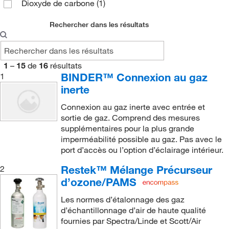
Dioxyde de carbone
(1)
Mélange interne standard/accordage TO-14A
(2)
Rechercher dans les résultats
Mélange précurseur d’ozone
(2)
TO-14A 41 composantes
(1)
1
–
15
Étalon aérien transportable
de
16
résultats
(10)
BINDER™ Connexion au gaz
1
Étui de transport à canister
(1)
inerte
Connexion au gaz inerte avec entrée et
sortie de gaz. Comprend des mesures
supplémentaires pour la plus grande
imperméabilité possible au gaz. Pas avec le
port d’accès ou l’option d’éclairage intérieur.
Restek™ Mélange Précurseur
2
d’ozone/PAMS
Les normes d’étalonnage des gaz
d’échantillonnage d’air de haute qualité
fournies par Spectra/Linde et Scott/Air