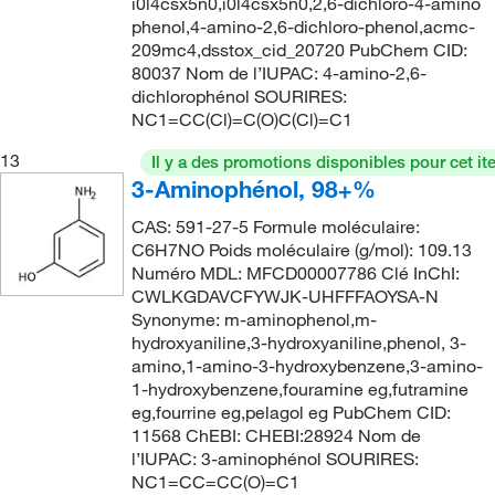
i0l4csx5n0,i0l4csx5n0,2,6-dichloro-4-amino
phenol,4-amino-2,6-dichloro-phenol,acmc-
209mc4,dsstox_cid_20720 PubChem CID:
80037 Nom de l’IUPAC: 4-amino-2,6-
dichlorophénol SOURIRES:
NC1=CC(Cl)=C(O)C(Cl)=C1
13
Il y a des promotions disponibles pour cet it
3-Aminophénol, 98+%
CAS: 591-27-5 Formule moléculaire:
C6H7NO Poids moléculaire (g/mol): 109.13
Numéro MDL: MFCD00007786 Clé InChI:
CWLKGDAVCFYWJK-UHFFFAOYSA-N
Synonyme: m-aminophenol,m-
hydroxyaniline,3-hydroxyaniline,phenol, 3-
amino,1-amino-3-hydroxybenzene,3-amino-
1-hydroxybenzene,fouramine eg,futramine
eg,fourrine eg,pelagol eg PubChem CID:
11568 ChEBI: CHEBI:28924 Nom de
l’IUPAC: 3-aminophénol SOURIRES:
NC1=CC=CC(O)=C1