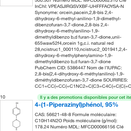
500.507 Numéro MDL: MFCD00062310 Clé
InChI: VPEASJIRGSVXBF-UHFFFAOYSA-N
Synonyme: orcein,pacein,2,8-bis 2,4-
dihydroxy-6-methyl-anilino-1,9-dimethyl-
dibenzofuran-3,7-dione,2,8-bis 2,4-
dihydroxy-6-methylanilino-1,9-
dimethyldibenzo b,d furan-3,7-dione,unii-
655waw52f4,orcein 1g,c.i. natural red
28,ncistruc1_000110,ncistruc2_001941,2,4-
dihydroxy-6-methylphenylamino-1,9-
dimethyldibenzo b,d furan-3,7-dione
PubChem CID: 5386447 Nom de l’IUPAC:
2,8-bis(2,4-dihydroxy-6-méthylanilino)-1,9-
diméthyldibenzofuran-3,7-dione SOURIRES:
CC1=CC(=CC(=C1NC2=C(C3=C4C(=C(C(=O
10
Il y a des promotions disponibles pour cet it
4-(1-Piperazinyl)phénol, 95%
CAS: 56621-48-8 Formule moléculaire:
C10H14N2O Poids moléculaire (g/mol):
178.24 Numéro MDL: MFCD00066156 Clé