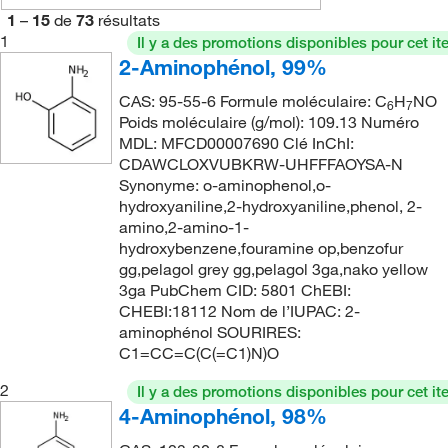
1
–
15
de
73
résultats
1
Il y a des promotions disponibles pour cet it
2-Aminophénol, 99%
CAS: 95-55-6 Formule moléculaire: C
H
NO
6
7
Poids moléculaire (g/mol): 109.13 Numéro
MDL: MFCD00007690 Clé InChI:
CDAWCLOXVUBKRW-UHFFFAOYSA-N
Synonyme: o-aminophenol,o-
hydroxyaniline,2-hydroxyaniline,phenol, 2-
amino,2-amino-1-
hydroxybenzene,fouramine op,benzofur
gg,pelagol grey gg,pelagol 3ga,nako yellow
3ga PubChem CID: 5801 ChEBI:
CHEBI:18112 Nom de l’IUPAC: 2-
aminophénol SOURIRES:
C1=CC=C(C(=C1)N)O
2
Il y a des promotions disponibles pour cet it
4-Aminophénol, 98%