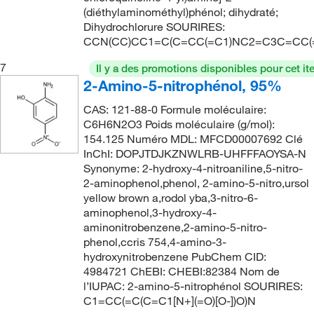
(diéthylaminométhyl)phénol; dihydraté;
Dihydrochlorure SOURIRES:
CCN(CC)CC1=C(C=CC(=C1)NC2=C3C=CC(=C
7
Il y a des promotions disponibles pour cet it
2-Amino-5-nitrophénol, 95%
CAS: 121-88-0 Formule moléculaire:
C6H6N2O3 Poids moléculaire (g/mol):
154.125 Numéro MDL: MFCD00007692 Clé
InChI: DOPJTDJKZNWLRB-UHFFFAOYSA-N
Synonyme: 2-hydroxy-4-nitroaniline,5-nitro-
2-aminophenol,phenol, 2-amino-5-nitro,ursol
yellow brown a,rodol yba,3-nitro-6-
aminophenol,3-hydroxy-4-
aminonitrobenzene,2-amino-5-nitro-
phenol,ccris 754,4-amino-3-
hydroxynitrobenzene PubChem CID:
4984721 ChEBI: CHEBI:82384 Nom de
l’IUPAC: 2-amino-5-nitrophénol SOURIRES:
C1=CC(=C(C=C1[N+](=O)[O-])O)N