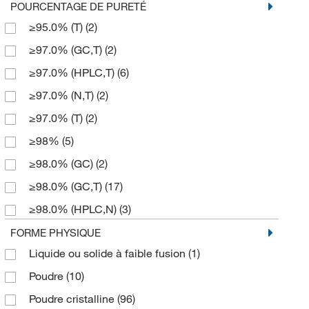
2500 g
(1)
POURCENTAGE DE PURETÉ
189.185
(2)
≥95.0% (T)
(2)
5 g
(34)
197.06
(7)
≥97.0% (GC,T)
(2)
5 kg
(1)
213.058
(2)
≥97.0% (HPLC,T)
(6)
5 mg
(1)
216.24
(2)
≥97.0% (N,T)
(2)
50 g
(6)
220.27
(2)
≥97.0% (T)
(2)
500 g
(11)
222.215
(1)
≥98%
(5)
5000 g
(2)
223.627
(1)
≥98.0% (GC)
(2)
225.03
(2)
≥98.0% (GC,T)
(17)
227.28
(1)
≥98.0% (HPLC,N)
(3)
229.235
(1)
≥98.0% (HPLC,T)
(13)
FORME PHYSIQUE
234.182
(2)
Liquide ou solide à faible fusion
(1)
≥98.0% (N)
(3)
242.52
(2)
Poudre
(10)
≥98.0% (N,T)
(1)
258.32
(2)
Poudre cristalline
(96)
≥98.0% (T)
(15)
312.146
(1)