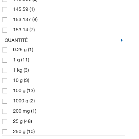
145.59
(1)
153.137
(8)
153.14
(7)
154.12
(1)
QUANTITÉ
0.25 g
(1)
154.125
(10)
1 g
(11)
154.13
(12)
1 kg
(3)
175.61
(2)
10 g
(3)
178.01
(6)
100 g
(13)
178.235
(1)
1000 g
(2)
178.24
(6)
200 mg
(1)
185.226
(7)
25 g
(48)
188.20
(2)
250 g
(10)
188.57
(4)