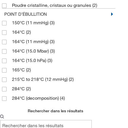
Poudre cristalline, cristaux ou granules
(2)
≥98.5% (GC,T)
(2)
366.263
(2)
POINT D’ÉBULLITION
≥99.0% (HPLC,T)
(1)
372.436
(2)
150°C (11 mmHg)
(3)
≥99.0% (T)
(2)
464.812
(4)
164°C
(2)
95%
(4)
500.507
(3)
164°C (11 mmHg)
(3)
96%
(2)
164°C (15.0 Mbar)
(3)
97%
(14)
164°C (15.0 hPa)
(3)
98%
(36)
165°C
(2)
99%
(10)
215°C to 218°C (12 mmHg)
(2)
284°C
(2)
284°C (decomposition)
(4)
284.0°C
(4)
Rechercher dans les résultats