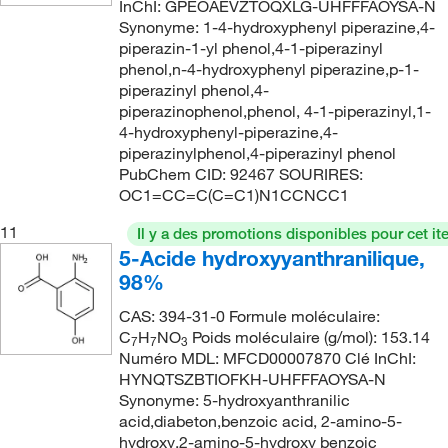
InChI: GPEOAEVZTOQXLG-UHFFFAOYSA-N
Synonyme: 1-4-hydroxyphenyl piperazine,4-
piperazin-1-yl phenol,4-1-piperazinyl
phenol,n-4-hydroxyphenyl piperazine,p-1-
piperazinyl phenol,4-
piperazinophenol,phenol, 4-1-piperazinyl,1-
4-hydroxyphenyl-piperazine,4-
piperazinylphenol,4-piperazinyl phenol
PubChem CID: 92467 SOURIRES:
OC1=CC=C(C=C1)N1CCNCC1
11
Il y a des promotions disponibles pour cet it
5-Acide hydroxyyanthranilique,
98%
CAS: 394-31-0 Formule moléculaire:
C
H
NO
Poids moléculaire (g/mol): 153.14
7
7
3
Numéro MDL: MFCD00007870 Clé InChI:
HYNQTSZBTIOFKH-UHFFFAOYSA-N
Synonyme: 5-hydroxyanthranilic
acid,diabeton,benzoic acid, 2-amino-5-
hydroxy,2-amino-5-hydroxy benzoic