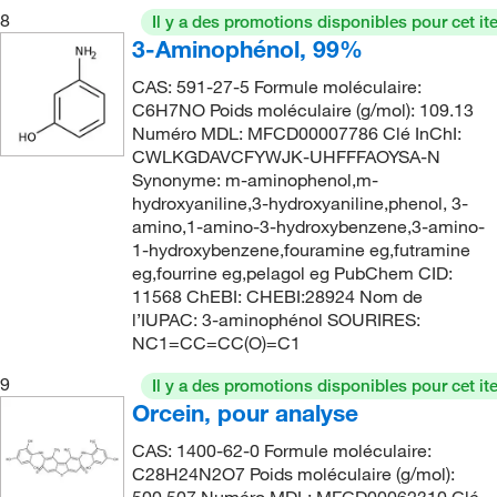
8
Il y a des promotions disponibles pour cet it
3-Aminophénol, 99%
CAS: 591-27-5 Formule moléculaire:
C6H7NO Poids moléculaire (g/mol): 109.13
Numéro MDL: MFCD00007786 Clé InChI:
CWLKGDAVCFYWJK-UHFFFAOYSA-N
Synonyme: m-aminophenol,m-
hydroxyaniline,3-hydroxyaniline,phenol, 3-
amino,1-amino-3-hydroxybenzene,3-amino-
1-hydroxybenzene,fouramine eg,futramine
eg,fourrine eg,pelagol eg PubChem CID:
11568 ChEBI: CHEBI:28924 Nom de
l’IUPAC: 3-aminophénol SOURIRES:
NC1=CC=CC(O)=C1
9
Il y a des promotions disponibles pour cet it
Orcein, pour analyse
CAS: 1400-62-0 Formule moléculaire:
C28H24N2O7 Poids moléculaire (g/mol):