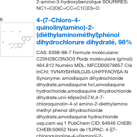
2-amino-3-hydroxybenzoïque SOURIRES:
NC1=C(O)C=CC=C1C(O)=O
4-(7-Chloro-4-
6
quinolinylamino)-2-
(diéthylaminométhyl)phénol
dihydrochlorure dihydraté, 98%
CAS: 6398-98-7 Formule moléculaire:
C20H28Cl3N3O3 Poids moléculaire (g/mol):
464.812 Numéro MDL: MFCD00078857 Clé
InChI: YVNAYSHNIILOJS-UHFFFAOYSA-N
Synonyme: amodiaquin dihydrochloride
dihydrate,amodiaquine hcl,amodiaquine
hydrochloride,amodiaquine dihydrochloride
dihydrate,unii-k6pw2s574l,4-7-
chloroquinolin-4-yl amino-2-diethylamino
methyl phenol dihydrochloride
dihydrate,amodiaquine hydrochloride
usp,cam-aq 1 PubChem CID: 64646 ChEBI:
CHEBI:50652 Nom de l’IUPAC: 4-[(7-
chloroquinoline-4-yl)amino]-2-