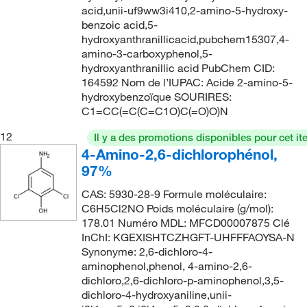
acid,unii-uf9ww3i410,2-amino-5-hydroxy-
benzoic acid,5-
hydroxyanthranillicacid,pubchem15307,4-
amino-3-carboxyphenol,5-
hydroxyanthranillic acid PubChem CID:
164592 Nom de l’IUPAC: Acide 2-amino-5-
hydroxybenzoïque SOURIRES:
C1=CC(=C(C=C1O)C(=O)O)N
12
Il y a des promotions disponibles pour cet it
4-Amino-2,6-dichlorophénol,
97%
CAS: 5930-28-9 Formule moléculaire:
C6H5Cl2NO Poids moléculaire (g/mol):
178.01 Numéro MDL: MFCD00007875 Clé
InChI: KGEXISHTCZHGFT-UHFFFAOYSA-N
Synonyme: 2,6-dichloro-4-
aminophenol,phenol, 4-amino-2,6-
dichloro,2,6-dichloro-p-aminophenol,3,5-
dichloro-4-hydroxyaniline,unii-