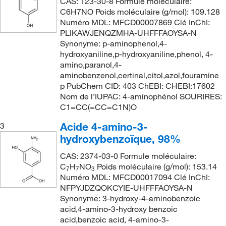
CAS: 123-30-8 Formule moléculaire:
C6H7NO Poids moléculaire (g/mol): 109.128
Numéro MDL: MFCD00007869 Clé InChI:
PLIKAWJENQZMHA-UHFFFAOYSA-N
Synonyme: p-aminophenol,4-
hydroxyaniline,p-hydroxyaniline,phenol, 4-
amino,paranol,4-
aminobenzenol,certinal,citol,azol,fouramine
p PubChem CID: 403 ChEBI: CHEBI:17602
Nom de l’IUPAC: 4-aminophénol SOURIRES:
C1=CC(=CC=C1N)O
Acide 4-amino-3-
3
hydroxybenzoïque, 98%
CAS: 2374-03-0 Formule moléculaire:
C
H
NO
Poids moléculaire (g/mol): 153.14
7
7
3
Numéro MDL: MFCD00017094 Clé InChI:
NFPYJDZQOKCYIE-UHFFFAOYSA-N
Synonyme: 3-hydroxy-4-aminobenzoic
acid,4-amino-3-hydroxy benzoic
acid,benzoic acid, 4-amino-3-