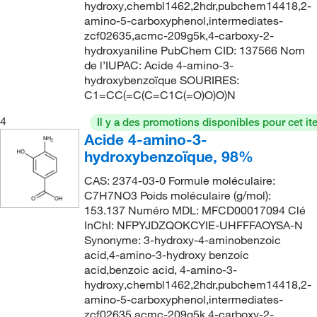
hydroxy,chembl1462,2hdr,pubchem14418,2-
amino-5-carboxyphenol,intermediates-
zcf02635,acmc-209g5k,4-carboxy-2-
hydroxyaniline PubChem CID: 137566 Nom
de l’IUPAC: Acide 4-amino-3-
hydroxybenzoïque SOURIRES:
C1=CC(=C(C=C1C(=O)O)O)N
4
Il y a des promotions disponibles pour cet it
Acide 4-amino-3-
hydroxybenzoïque, 98%
CAS: 2374-03-0 Formule moléculaire:
C7H7NO3 Poids moléculaire (g/mol):
153.137 Numéro MDL: MFCD00017094 Clé
InChI: NFPYJDZQOKCYIE-UHFFFAOYSA-N
Synonyme: 3-hydroxy-4-aminobenzoic
acid,4-amino-3-hydroxy benzoic
acid,benzoic acid, 4-amino-3-
hydroxy,chembl1462,2hdr,pubchem14418,2-
amino-5-carboxyphenol,intermediates-
zcf02635,acmc-209g5k,4-carboxy-2-