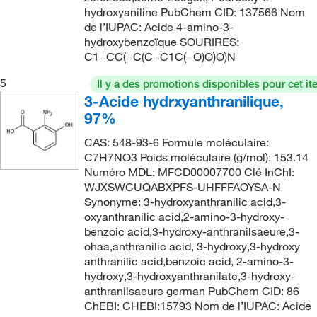
hydroxyaniline PubChem CID: 137566 Nom
de l’IUPAC: Acide 4-amino-3-
hydroxybenzoïque SOURIRES:
C1=CC(=C(C=C1C(=O)O)O)N
5
Il y a des promotions disponibles pour cet it
3-Acide hydrxyanthranilique,
97%
CAS: 548-93-6 Formule moléculaire:
C7H7NO3 Poids moléculaire (g/mol): 153.14
Numéro MDL: MFCD00007700 Clé InChI:
WJXSWCUQABXPFS-UHFFFAOYSA-N
Synonyme: 3-hydroxyanthranilic acid,3-
oxyanthranilic acid,2-amino-3-hydroxy-
benzoic acid,3-hydroxy-anthranilsaeure,3-
ohaa,anthranilic acid, 3-hydroxy,3-hydroxy
anthranilic acid,benzoic acid, 2-amino-3-
hydroxy,3-hydroxyanthranilate,3-hydroxy-
anthranilsaeure german PubChem CID: 86
ChEBI: CHEBI:15793 Nom de l’IUPAC: Acide