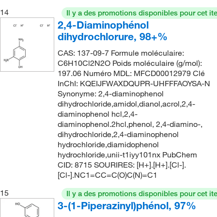
14
Il y a des promotions disponibles pour cet it
2,4-Diaminophénol
dihydrochlorure, 98+%
CAS: 137-09-7 Formule moléculaire:
C6H10Cl2N2O Poids moléculaire (g/mol):
197.06 Numéro MDL: MFCD00012979 Clé
InChI: KQEIJFWAXDQUPR-UHFFFAOYSA-N
Synonyme: 2,4-diaminophenol
dihydrochloride,amidol,dianol,acrol,2,4-
diaminophenol hcl,2,4-
diaminophenol.2hcl,phenol, 2,4-diamino-,
dihydrochloride,2,4-diaminophenol
hydrochloride,diamidophenol
hydrochloride,unii-t1iyy101nx PubChem
CID: 8715 SOURIRES: [H+].[H+].[Cl-].
[Cl-].NC1=CC=C(O)C(N)=C1
15
Il y a des promotions disponibles pour cet it
3-(1-Piperazinyl)phénol, 97%