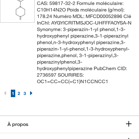
CAS: 59817-32-2 Formule moléculaire:
C10H14N2O Poids moléculaire (g/mol):
178.24 Numéro MDL: MFCD00052896 Clé
InChI: AYGYICRITMSJOC-UHFFFAOYSA-N
Synonyme: 3-piperazin-1-yl phenol,1-3-
hydroxyphenyl piperazine,3-1-piperazinyl
phenol,n-3-hydroxyphenyl piperazine,3-
piperazin-1-yl-phenol,1-3-hydroxyphenyl-
piperazine,phenol, 3-1-piperazinyl,3-
piperazinylphenol,3-
hydroxyphenylpiperazine PubChem CID:
2736597 SOURIRES:
OC1=CC=CC(=C1)N1CCNCC1
1
2
3
À propos