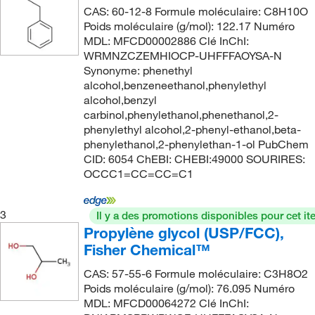
Ultra pure
(12)
117°C (17.0 Mbar)
(2)
CAS: 60-12-8 Formule moléculaire: C8H10O
85%
(5)
132.159
(14)
Poids moléculaire (g/mol): 122.17 Numéro
117°C to 119°C (5 mmHg)
(2)
85+%
(3)
132.16
(19)
MDL: MFCD00002886 Clé InChI:
WRMNZCZEMHIOCP-UHFFFAOYSA-N
118°C
(2)
90 to 102%
(2)
132.162
(8)
Synonyme: phenethyl
118°C to 120°C (0.02 mmHg)
(2)
90%
(3)
132.20
(4)
alcohol,benzeneethanol,phenylethyl
alcohol,benzyl
118°C to 120°C (2.7 Pa)
(2)
90+%
(2)
134.13
(2)
carbinol,phenylethanol,phenethanol,2-
118°C to 120°C (244.4°F to 248°F) at 0.02 mmHg
90-102%
(2)
phenylethyl alcohol,2-phenyl-ethanol,beta-
134.18
(9)
with decomposition
(4)
phenylethanol,2-phenylethan-1-ol PubChem
92%
(2)
134.23
(2)
CID: 6054 ChEBI: CHEBI:49000 SOURIRES:
118.0°C (5.0 mmHg)
(3)
OCCC1=CC=CC=C1
94%
(3)
134.237
(6)
120°C
(9)
95%
(40)
134.56
(1)
120°C (15 mmHg)
(2)
3
Il y a des promotions disponibles pour cet it
95-102%
(5)
134.563
(1)
Propylène glycol (USP/FCC),
120°C to 122°C
(2)
96%
(36)
134.603
(1)
Fisher Chemical™
120.0°C (15.0 mmHg)
(2)
97 to 102%
(5)
136.147
(5)
CAS: 57-55-6 Formule moléculaire: C3H8O2
120.0°C to 121.0°C
(3)
Poids moléculaire (g/mol): 76.095 Numéro
97%
(141)
136.15
(3)
121°C
(1)
MDL: MFCD00064272 Clé InChI:
97+%
(2)