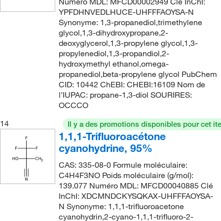
Numéro MDL: MFCD00002949 Clé InChI:
186.214
(1)
YPFDHNVEDLHUCE-UHFFFAOYSA-N
171°C
(3)
Synonyme: 1,3-propanediol,trimethylene
188.02
(4)
171°C to 172°C
(3)
glycol,1,3-dihydroxypropane,2-
188.226
(10)
deoxyglycerol,1,3-propylene glycol,1,3-
171°C to 173°C
(3)
propylenediol,1,3-propandiol,2-
188.311
(2)
171°C to 173°C (lit.)
(1)
hydroxymethyl ethanol,omega-
189.21
(1)
propanediol,beta-propylene glycol PubChem
171.0°C to 173.0°C
(2)
CID: 10442 ChEBI: CHEBI:16109 Nom de
189.22
(1)
l’IUPAC: propane-1,3-diol SOURIRES:
173°C
(3)
191.05
(2)
OCCCO
173°C to 175°C
(2)
191.051
(4)
14
Il y a des promotions disponibles pour cet it
174°C
(5)
1,1,1-Trifluoroacétone
192.17
(7)
174.0°C
(3)
cyanohydrine, 95%
192.26
(1)
174.4°C
(1)
CAS: 335-08-0 Formule moléculaire:
194.18
(5)
C4H4F3NO Poids moléculaire (g/mol):
175°C
(4)
139.077 Numéro MDL: MFCD00040885 Clé
194.227
(4)
178°C
(2)
InChI: XDCMNDCKYSQKAX-UHFFFAOYSA-
194.23
(3)
N Synonyme: 1,1,1-trifluoroacetone
179°C
(2)
cyanohydrin,2-cyano-1,1,1-trifluoro-2-
194.318
(2)