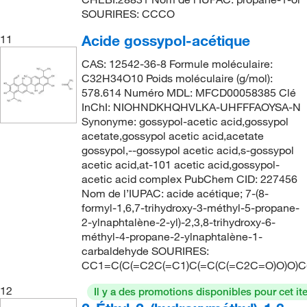
158°C
(4)
172.227
(9)
SOURIRES: CCCO
158°C to 159°C
(2)
173.144
(5)
Acide gossypol-acétique
11
158°C to 160°C (5 mmHg)
(2)
174.11
(1)
CAS: 12542-36-8 Formule moléculaire:
158°C to 160°C (5.0 mmHg)
(2)
C32H34O10 Poids moléculaire (g/mol):
176.17
(2)
158.0°C to 159.0°C
(1)
578.614 Numéro MDL: MFCD00058385 Clé
176.219
(1)
InChI: NIOHNDKHQHVLKA-UHFFFAOYSA-N
160°C
(7)
Synonyme: gossypol-acetic acid,gossypol
176.259
(10)
acetate,gossypol acetic acid,acetate
160°C (0.7 hPa)
(4)
178.1
(2)
gossypol,--gossypol acetic acid,s-gossypol
160°C to 161°C
(3)
acetic acid,at-101 acetic acid,gossypol-
178.102
(4)
acetic acid complex PubChem CID: 227456
160°C to 162°C
(6)
Nom de l’IUPAC: acide acétique; 7-(8-
178.143
(10)
161.0°C
(3)
formyl-1,6,7-trihydroxy-3-méthyl-5-propane-
178.23
(1)
2-ylnaphtalène-2-yl)-2,3,8-trihydroxy-6-
162°C
(2)
méthyl-4-propane-2-ylnaphtalène-1-
178.275
(2)
162°C to 163°C
(3)
carbaldehyde SOURIRES:
180.096
(4)
CC1=C(C(=C2C(=C1)C(=C(C(=C2C=O)O)O)C
163°C
(2)
180.156
(17)
12
Il y a des promotions disponibles pour cet it
163°C to 166°C
(2)