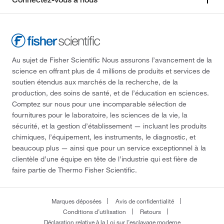
195°C
(2)
209.041
(2)
196°C
(2)
209.127
(5)
196°C to 198°C
(2)
209.27
(2)
196.0°C to 198.0°C
(2)
Au sujet de Fisher Scientific Nous assurons l’avancement de la
214.26
(9)
197°C
(5)
science en offrant plus de 4 millions de produits et services de
214.264
(4)
soutien étendus aux marchés de la recherche, de la
197°C (0.15 mmHg)
(3)
production, des soins de santé, et de l’éducation en sciences.
214.39
(9)
197°C (386.6°F)
(4)
Comptez sur nous pour une incomparable sélection de
214.62
(1)
fournitures pour le laboratoire, les sciences de la vie, la
197.0°C
(4)
sécurité, et la gestion d’établissement — incluant les produits
215.29
(7)
200°C
(2)
chimiques, l’équipement, les instruments, le diagnostic, et
216.24
(1)
beaucoup plus — ainsi que pour un service exceptionnel à la
203°C
(2)
clientèle d’une équipe en tête de l’industrie qui est fière de
218.293
(2)
203°C to 204°C
(5)
faire partie de Thermo Fisher Scientific.
220.268
(2)
203°C to 205°C
(3)
220.27
(1)
203.0°C to 204.0°C
(4)
Marques déposées
Avis de confidentialité
222.237
(1)
Conditions d’utilisation
Retours
204°C to 207.5°C (399.2°F to 405.5°F)
(5)
Déclaration relative à la Loi sur l’esclavage moderne