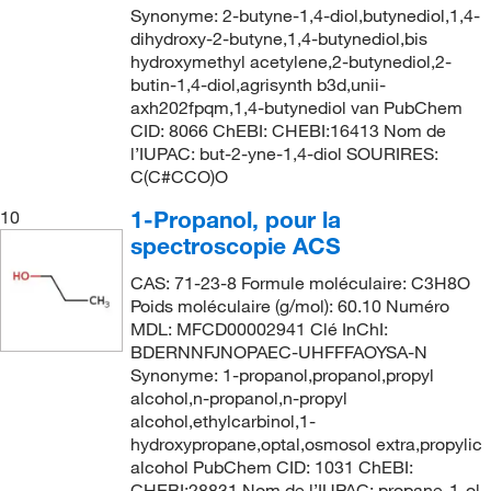
166.22
(1)
Synonyme: 2-butyne-1,4-diol,butynediol,1,4-
153°C (20 mmHg)
(2)
dihydroxy-2-butyne,1,4-butynediol,bis
166.26
(4)
154°C
(6)
hydroxymethyl acetylene,2-butynediol,2-
166.264
(5)
butin-1,4-diol,agrisynth b3d,unii-
154°C (28 mmHg)
(3)
axh202fpqm,1,4-butynediol van PubChem
167.046
(2)
154°C to 157°C
CID: 8066 ChEBI: CHEBI:16413 Nom de
(2)
167.252
(4)
l’IUPAC: but-2-yne-1,4-diol SOURIRES:
154.0°C to 157.0°C
(3)
C(C#CCO)O
168.159
(3)
155°C
(3)
1-Propanol, pour la
10
168.19
(3)
155°C to 156°C
(2)
spectroscopie ACS
168.236
(2)
155°C to 157°C
(2)
CAS: 71-23-8 Formule moléculaire: C3H8O
170.296
(2)
Poids moléculaire (g/mol): 60.10 Numéro
156°C
(2)
MDL: MFCD00002941 Clé InChI:
170.30
(1)
156°C to 158°C
(5)
BDERNNFJNOPAEC-UHFFFAOYSA-N
170.636
(4)
Synonyme: 1-propanol,propanol,propyl
156°C to 159°C
(3)
alcohol,n-propanol,n-propyl
170.64
(2)
157°C
(1)
alcohol,ethylcarbinol,1-
172.22
(2)
hydroxypropane,optal,osmosol extra,propylic
157.0°C to 158.0°C
(4)
alcohol PubChem CID: 1031 ChEBI:
172.224
(2)
CHEBI:28831 Nom de l’IUPAC: propane-1-ol