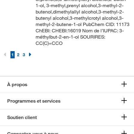
200.37
(1)
1-ol, 3-methyl,prenyl alcohol,3-methyl-2-
187.0°C
(7)
butenol,dimethylallyl alcohol,3-methyl-2-
201.354
(2)
187.4°C
(2)
butenyl alcohol,3-methylcrotyl alcohol,3-
202.051
(2)
methyl-2-butene-1-ol PubChem CID: 11173
188°C
(1)
ChEBI: CHEBI:16019 Nom de l’IUPAC: 3-
202.25
(5)
188°C (370.4°F)
méthylbut-2-en-1-ol SOURIRES:
(14)
202.257
(1)
CC(C)=CCO
188°C to 190°C
(3)
202.29
(1)
1
2
3
188.0°C to 189.0°C
(2)
202.294
(1)
189°C
(1)
203.71
(1)
190°C
(2)
205.25
(14)
À propos
190°C (15 mm)
(1)
206.28
(2)
190°C (15 mmHg)
(1)
Programmes et services
208.10
(2)
193°C
(1)
208.25
(2)
194°C
(2)
Soutien client
208.254
(4)
194°C (100 mmHg)
(2)
208.345
(1)
Connectez-vous à nous