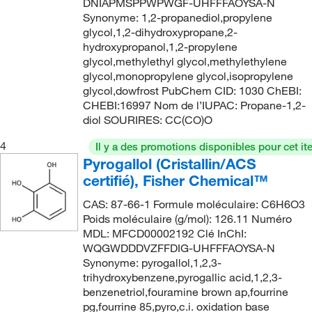
136.19
(3)
DNIAPMSPPWPWGF-UHFFFAOYSA-N
121°C to 122°C (2 mmHg)
(2)
Synonyme: 1,2-propanediol,propylene
97.0-100.5%
(2)
136.194
(24)
glycol,1,2-dihydroxypropane,2-
122°C
(6)
98 to 102%
(21)
136.619
(5)
hydroxypropanol,1,2-propylene
122°C to 124°C
(1)
glycol,methylethyl glycol,methylethylene
98%
(217)
136.62
(3)
glycol,monopropylene glycol,isopropylene
122.0°C to 123.0°C (733.0 mmHg)
(2)
glycol,dowfrost PubChem CID: 1030 ChEBI:
98+%
(17)
137.18
(3)
123°C
(2)
CHEBI:16997 Nom de l’IUPAC: Propane-1,2-
98.0% min.
(1)
137.182
(14)
diol SOURIRES: CC(CO)O
123°C to 124°C
(6)
99%
(194)
137.607
(1)
4
Il y a des promotions disponibles pour cet it
123°C to 124°C (738.0 mmHg)
(4)
99+%
(17)
138.13
(1)
Pyrogallol (Cristallin/ACS
124°C to 128°C
(1)
certifié), Fisher Chemical™
99.5%
(27)
138.166
(10)
125°C
(11)
CAS: 87-66-1 Formule moléculaire: C6H6O3
99.8%
(2)
138.17
(3)
125°C to 126°C (2 mmHg)
(2)
Poids moléculaire (g/mol): 126.11 Numéro
99.9%
(1)
138.21
(2)
MDL: MFCD00002192 Clé InChI:
126°C
(4)
WQGWDDDVZFFDIG-UHFFFAOYSA-N
99.99%
(2)
138.99
(10)
Synonyme: pyrogallol,1,2,3-
127°C
(6)
ca. 60%
(2)
139.077
(4)
trihydroxybenzene,pyrogallic acid,1,2,3-
127°C to 134°C (0.1 mmHg)
(2)
benzenetriol,fouramine brown ap,fourrine
139.15
(3)
pg,fourrine 85,pyro,c.i. oxidation base
128°C
(4)