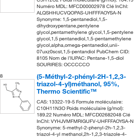
152.237
(12)
Numéro MDL: MFCD00002978 Clé InChI:
139°C to 140°C
(7)
ALQSHHUCVQOPAS-UHFFFAOYSA-N
152.24
(3)
139°C to 141°C
(3)
Synonyme: 1,5-pentanediol,1,5-
152.944
(1)
dihydroxypentane,pentylene
140°C
(12)
glycol,pentamethylene glycol,1,5-pentylene
153.019
(5)
140°C (14.0 mmHg)
(2)
glycol,1,5 pentanediol,1,5-pentamethylene
153.02
(3)
glycol,alpha,omega-pentanediol,unii-
140.0°C
(3)
07uxz0scst,1,5-pentandiol PubChem CID:
154.209
(10)
8105 Nom de l’IUPAC: Pentane-1,5-diol
141°C (12 mmHg)
(3)
154.21
(2)
SOURIRES: OCCCCCO
142°C
(2)
154.253
(4)
(5-Méthyl-2-phényl-2H-1,2,3-
8
142°C to 143°C
(5)
triazol-4-yl)méthanol, 95%,
156.269
(8)
142.0°C to 143.0°C
(2)
Thermo Scientific™
156.27
(4)
143°C
(10)
CAS: 13322-19-5 Formule moléculaire:
157.21
(1)
C10H11N3O Poids moléculaire (g/mol):
143°C to 144°C
(3)
189.22 Numéro MDL: MFCD02682048 Clé
157.213
(2)
144°C
(4)
InChI: VYHJVMFMRIGUFV-UHFFFAOYSA-N
158.197
(2)
Synonyme: 5-methyl-2-phenyl-2h-1,2,3-
145°C
(6)
triazol-4-yl methanol,2h-1,2,3-triazole-4-
158.2
(5)