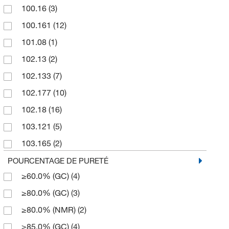
100.16
(3)
10,000 g
(1)
100.161
(12)
10,000 mL
(4)
101.08
(1)
100 g
(103)
102.13
(2)
100 mL
(35)
102.133
(7)
100 mg
(11)
102.177
(10)
1000 g
(13)
102.18
(16)
1000 mL
(2)
103.121
(5)
12 kg
(7)
103.165
(2)
125 g
(2)
103.17
(2)
POURCENTAGE DE PURETÉ
125 mL
(1)
≥60.0% (GC)
(4)
104.105
(2)
15.9 kg
(2)
≥80.0% (GC)
(3)
104.11
(11)
18.9 L
(1)
≥80.0% (NMR)
(2)
104.149
(2)
2 g
(5)
≥85.0% (GC)
(4)
104.15
(23)
2 kg
(1)