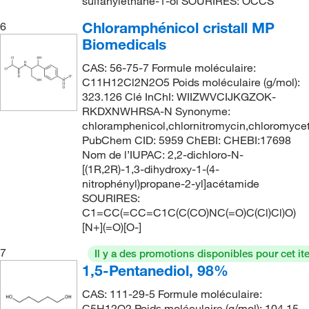
sulfanyléthane-1-ol SOURIRES: OCCS
134°C to 135°C
(2)
147.177
(2)
Chloramphénicol cristall MP
6
134°C to 137°C
(5)
Biomedicals
148.165
(1)
135°C
(6)
148.2
(2)
CAS: 56-75-7 Formule moléculaire:
135°C to 136°C
(2)
C11H12Cl2N2O5 Poids moléculaire (g/mol):
148.205
(5)
323.126 Clé InChI: WIIZWVCIJKGZOK-
136°C to 138°C
(6)
148.59
(1)
RKDXNWHRSA-N Synonyme:
136.0°C
(2)
chloramphenicol,chlornitromycin,chloromyceti
1489.45
(2)
PubChem CID: 5959 ChEBI: CHEBI:17698
137°C
(10)
Nom de l’IUPAC: 2,2-dichloro-N-
150.17
(10)
137°C (15 mmHg)
(2)
[(1R,2R)-1,3-dihydroxy-1-(4-
150.22
(2)
nitrophényl)propane-2-yl]acétamide
137°C to 138°C
(3)
SOURIRES:
150.221
(7)
137.0°C to 139.0°C
C1=CC(=CC=C1C(C(CO)NC(=O)C(Cl)Cl)O)
(4)
151.21
(3)
[N+](=O)[O-]
138°C
(9)
151.63
(4)
7
Il y a des promotions disponibles pour cet it
138°C to 139°C
(2)
1,5-Pentanediol, 98%
152.19
(5)
138°C to 140°C (14 mmHg)
(3)
152.193
(4)
CAS: 111-29-5 Formule moléculaire:
139°C
(7)
C5H12O2 Poids moléculaire (g/mol): 104.15