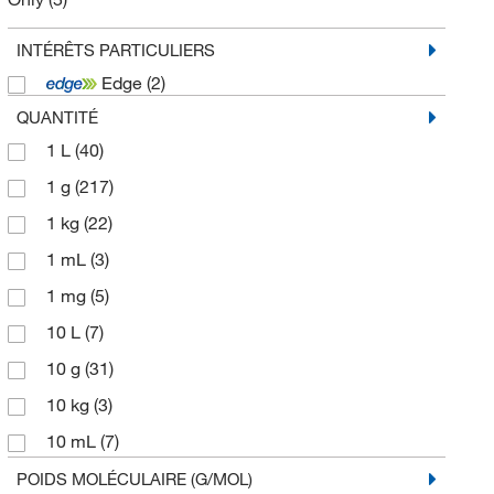
Spectrum Chemical Mfg Cor
(105)
INTÉRÊTS PARTICULIERS
TCI America
(824)
Edge
(2)
Technidata
(7)
QUANTITÉ
Thermo Scientific Chemicals
(852)
1 L
(40)
1 g
(217)
1 kg
(22)
1 mL
(3)
1 mg
(5)
10 L
(7)
10 g
(31)
10 kg
(3)
10 mL
(7)
10 mg
(6)
POIDS MOLÉCULAIRE (G/MOL)