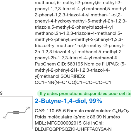
146°C
(4)
methanol, 5-methyl-2-phenyl,5-methyl-2-
158.20
(14)
phenyl-1,2,3-triazol-4-yl methanol,5-methyl-
146°C to 148°C
(2)
2-phenyl-1,2,3-triazol-4-yl methan-1-ol,2-
158.285
(2)
phenyl-4-hydroxymethyl-5-methyl-2h-1,2,3-
148°C
(4)
160.21
(1)
triazole,5-methyl-2-phenyltriazol-4-yl
148°C to 149°C (1 mmHg)
(1)
methanol,2h-1,2,3-triazole-4-methanol,5-
161.927
(1)
methyl-2-phenyl,5-methyl-2-phenyl-1,2,3-
148°C to 152°C (1.0 mmHg)
(1)
triazol4-yl methan-1-ol,5-methyl-2-phenyl-
162.185
(4)
149°C
(5)
2h-1,2,3 triazol-4-yl-methanol,5-methyl-2-
162.232
(1)
phenyl-2h-1,2,3-triazol-4-yl methanol #
149°C to 150°C
(2)
PubChem CID: 563195 Nom de l’IUPAC: (5-
164.201
(2)
149°C to 151°C (20 mmHg)
(2)
méthyl-2-phényl-2H-1,2,3-triazol-4-
164.248
(2)
yl)méthanol SOURIRES:
150°C
(5)
CC1=NN(N=C1CO)C1=CC=CC=C1
164.25
(5)
150°C (20.0 mmHg)
(2)
9
Il y a des promotions disponibles pour cet it
164.673
(4)
151°C
(2)
2-Butyne-1,4-diol, 99%
165.21
(2)
151°C to 152°C
(2)
CAS: 110-65-6 Formule moléculaire: C
H
O
4
6
2
166.176
(5)
Poids moléculaire (g/mol): 86.09 Numéro
152°C
(9)
166.18
(8)
MDL: MFCD00002915 Clé InChI:
153°C
(2)
DLDJFQGPPSQZKI-UHFFFAOYSA-N