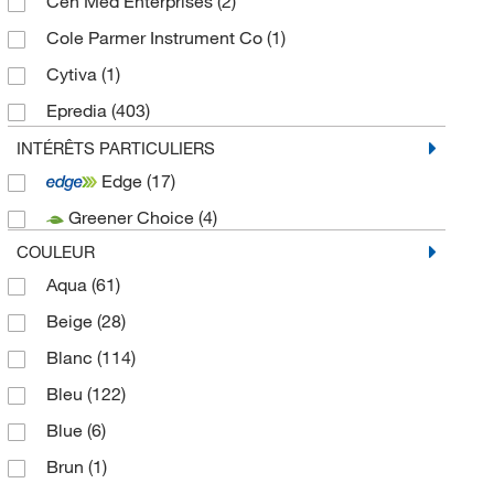
Cen Med Enterprises
(2)
Cole Parmer Instrument Co
(1)
Cytiva
(1)
Epredia
(403)
Fisherbrand
(41)
INTÉRÊTS PARTICULIERS
Edge
(17)
General Data Company Inc
(2)
Greener Choice
(4)
Mopec
(5)
COULEUR
SCIGEN INC
(1)
Aqua
(61)
Simport Scientific
(591)
Beige
(28)
Statlab
(229)
Blanc
(114)
Technidata
(5)
Bleu
(122)
Blue
(6)
Brun
(1)