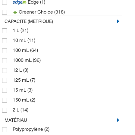
Edge
(1)
Greener Choice
(318)
CAPACITÉ (MÉTRIQUE)
1 L
(21)
10 mL
(11)
100 mL
(64)
1000 mL
(36)
12 L
(3)
125 mL
(7)
15 mL
(3)
150 mL
(2)
2 L
(14)
2.2 mL
(1)
MATÉRIAU
Polypropylène
(2)
200 mL
(7)