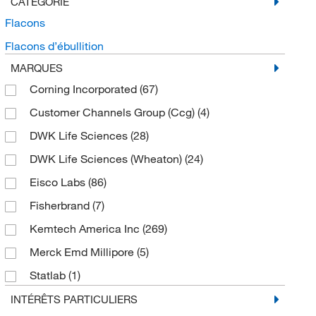
CATÉGORIE
Flacons
Flacons d’ébullition
MARQUES
Corning Incorporated
(67)
Customer Channels Group (Ccg)
(4)
DWK Life Sciences
(28)
DWK Life Sciences (Wheaton)
(24)
Eisco Labs
(86)
Fisherbrand
(7)
Kemtech America Inc
(269)
Merck Emd Millipore
(5)
Statlab
(1)
United Scientific Supplies Inc
(6)
INTÉRÊTS PARTICULIERS