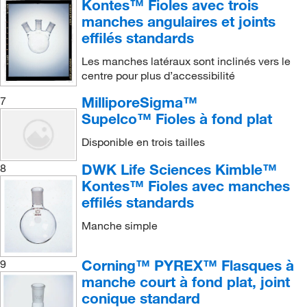
Kontes™ Fioles avec trois
manches angulaires et joints
effilés standards
Les manches latéraux sont inclinés vers le
centre pour plus d’accessibilité
MilliporeSigma™
7
Supelco™ Fioles à fond plat
Disponible en trois tailles
DWK Life Sciences Kimble™
8
Kontes™ Fioles avec manches
effilés standards
Manche simple
Corning™ PYREX™ Flasques à
9
manche court à fond plat, joint
conique standard