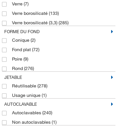
Verre
(7)
2000 mL
(24)
Verre borosilicaté
(133)
22 L
(1)
Verre borosilicaté (3,3)
(285)
25 mL
(26)
FORME DU FOND
250 mL
(66)
Conique
(2)
3 L
(27)
Fond plat
(72)
300 mL
(7)
Poire
(9)
3000 mL
(3)
Rond
(276)
5 L
(33)
JETABLE
5 mL
(9)
Réutilisable
(278)
50 mL
(53)
Usage unique
(1)
500 mL
(77)
AUTOCLAVABLE
6 L
(1)
Autoclavables
(240)
6000 mL
(1)
Non autoclavables
(1)