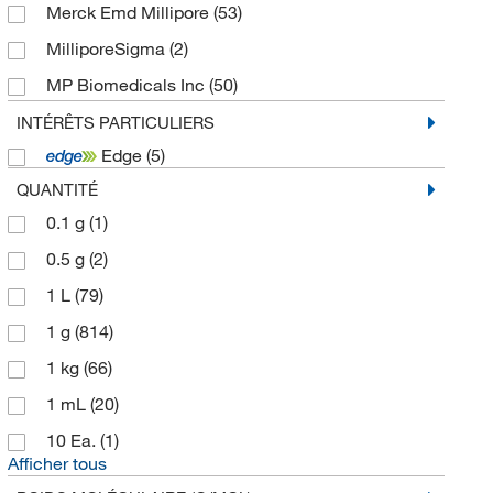
Merck Emd Millipore
(53)
Aminals
(43)
MilliporeSigma
(2)
Composés de moutarde azotée
(33)
MP Biomedicals Inc
(50)
Organocyanures
(31)
Ricca Chemical Company
(4)
Carbodiimides
INTÉRÊTS PARTICULIERS
(29)
Edge
(5)
Sigma Aldrich Canada Co Organics Chemicals
Imines
(26)
Only
(8)
QUANTITÉ
Organo-isocyanures
(24)
Spectrum Chemical Mfg Cor
(191)
0.1 g
(1)
Guanidines
(20)
TCI America
(2,851)
0.5 g
(2)
Allylamines
(14)
Technidata
(7)
1 L
(79)
Dichlorures d’isocyanure
(7)
Thermo Fisher Scientific
(4)
1 g
(814)
Ortho-amides
(5)
Thermo Scientific Chemicals
(2,986)
1 kg
(66)
Azométhines
(4)
Tocris Bioscience
(1)
1 mL
(20)
Sels d’organodiazonium
(3)
10 Ea.
(1)
Aminoxydes
(1)
Afficher tous
Arylhydroxamates
(1)