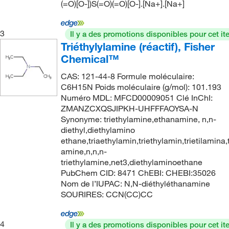
(=O)[O-])S(=O)(=O)[O-].[Na+].[Na+]
3
Il y a des promotions disponibles pour cet it
Triéthylylamine (réactif), Fisher
Chemical™
CAS: 121-44-8 Formule moléculaire:
C6H15N Poids moléculaire (g/mol): 101.193
Numéro MDL: MFCD00009051 Clé InChI:
ZMANZCXQSJIPKH-UHFFFAOYSA-N
Synonyme: triethylamine,ethanamine, n,n-
diethyl,diethylamino
ethane,triaethylamin,triethylamin,trietilamina,t
amine,n,n,n-
triethylamine,net3,diethylaminoethane
PubChem CID: 8471 ChEBI: CHEBI:35026
Nom de l’IUPAC: N,N-diéthyléthanamine
SOURIRES: CCN(CC)CC
4
Il y a des promotions disponibles pour cet it