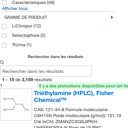
Caractéristiques
(46)
Afficher tous
GAMME DE PRODUIT
LiChropur
(12)
Selectophore
(2)
Trizma
(1)
Rechercher dans les résultats
1
–
15
de
3,159
résultats
1
Il y a des promotions disponibles pour cet it
Triéthylamine (HPLC), Fisher
Chemical™
CAS: 121-44-8 Formule moléculaire:
C6H15N Poids moléculaire (g/mol): 101.19
Clé InChI: ZMANZCXQSJIPKH-
UHFFFAOYSA-N Nom de l’IUPAC: