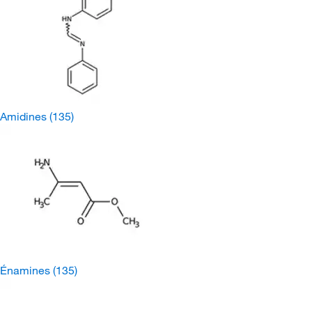
Amidines
(135)
Énamines
(135)