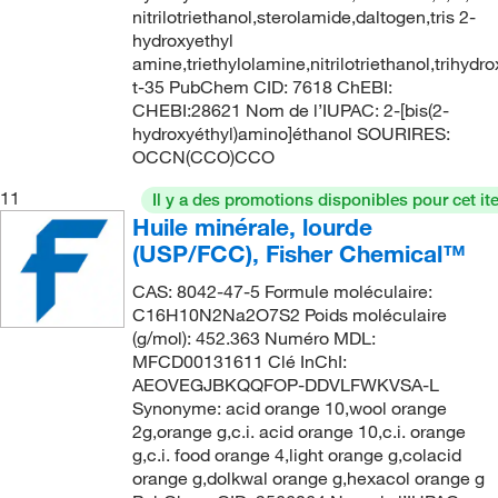
nitrilotriethanol,sterolamide,daltogen,tris 2-
hydroxyethyl
amine,triethylolamine,nitrilotriethanol,trihydr
t-35 PubChem CID: 7618 ChEBI:
CHEBI:28621 Nom de l’IUPAC: 2-[bis(2-
hydroxyéthyl)amino]éthanol SOURIRES:
OCCN(CCO)CCO
11
Il y a des promotions disponibles pour cet it
Huile minérale, lourde
(USP/FCC), Fisher Chemical™
CAS: 8042-47-5 Formule moléculaire:
C16H10N2Na2O7S2 Poids moléculaire
(g/mol): 452.363 Numéro MDL:
MFCD00131611 Clé InChI:
AEOVEGJBKQQFOP-DDVLFWKVSA-L
Synonyme: acid orange 10,wool orange
2g,orange g,c.i. acid orange 10,c.i. orange
g,c.i. food orange 4,light orange g,colacid
orange g,dolkwal orange g,hexacol orange g