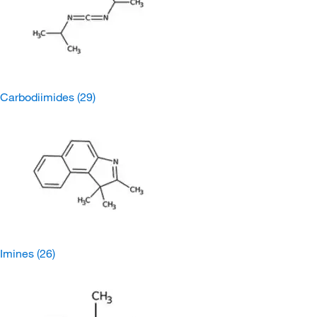
Carbodiimides
(29)
Imines
(26)