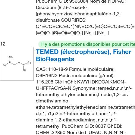
PubChem CID: 9566064 Nom de l’IUPAC:
Disodium;(8 Z)-7-oxo-8-
(phénylhydrazinylidène)naphtalène-1,3-
disulfonate SOURIRES:
C1=CC=C(C=C1)NN=C2C(=O)C=CC3=CC(=C
(=O)[O-])S(=O)(=O)[O-].[Na+].[Na+]
12
Il y a des promotions disponibles pour cet it
TEMED (électrophorèse), Fisher
BioReagents
CAS: 110-18-9 Formule moléculaire:
C6H16N2 Poids moléculaire (g/mol):
116.208 Clé InChI: KWYHDKDOAIKMQN-
UHFFFAOYSA-N Synonyme: temed,n,n,n',n'-
tetramethylethylenediamine,tmeda,1,2-bis
dimethylamino
ethane,tetramethylethylenediamine,tetramet
d,n1,n1,n2,n2-tetramethylethane-1,2-
diamine,1,2-ethanediamine, n,n,n',n'-
tetramethyl PubChem CID: 8037 ChEBI:
CHEBI:32850 Nom de l’IUPAC: N,N,N',N'-