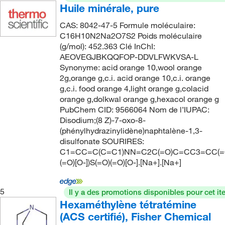
Huile minérale, pure
CAS: 8042-47-5 Formule moléculaire:
C16H10N2Na2O7S2 Poids moléculaire
(g/mol): 452.363 Clé InChI:
AEOVEGJBKQQFOP-DDVLFWKVSA-L
Synonyme: acid orange 10,wool orange
2g,orange g,c.i. acid orange 10,c.i. orange
g,c.i. food orange 4,light orange g,colacid
orange g,dolkwal orange g,hexacol orange g
PubChem CID: 9566064 Nom de l’IUPAC:
Disodium;(8 Z)-7-oxo-8-
(phénylhydrazinylidène)naphtalène-1,3-
disulfonate SOURIRES:
C1=CC=C(C=C1)NN=C2C(=O)C=CC3=CC(=C
(=O)[O-])S(=O)(=O)[O-].[Na+].[Na+]
5
Il y a des promotions disponibles pour cet it
Hexaméthylène tétratémine
(ACS certifié), Fisher Chemical