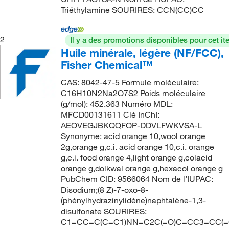
Triéthylamine SOURIRES: CCN(CC)CC
2
Il y a des promotions disponibles pour cet it
Huile minérale, légère (NF/FCC),
Fisher Chemical™
CAS: 8042-47-5 Formule moléculaire:
C16H10N2Na2O7S2 Poids moléculaire
(g/mol): 452.363 Numéro MDL:
MFCD00131611 Clé InChI:
AEOVEGJBKQQFOP-DDVLFWKVSA-L
Synonyme: acid orange 10,wool orange
2g,orange g,c.i. acid orange 10,c.i. orange
g,c.i. food orange 4,light orange g,colacid
orange g,dolkwal orange g,hexacol orange g
PubChem CID: 9566064 Nom de l’IUPAC:
Disodium;(8 Z)-7-oxo-8-
(phénylhydrazinylidène)naphtalène-1,3-
disulfonate SOURIRES:
C1=CC=C(C=C1)NN=C2C(=O)C=CC3=CC(=C