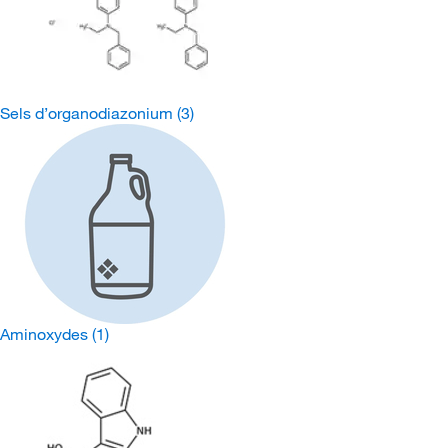
Sels d’organodiazonium
(3)
Aminoxydes
(1)