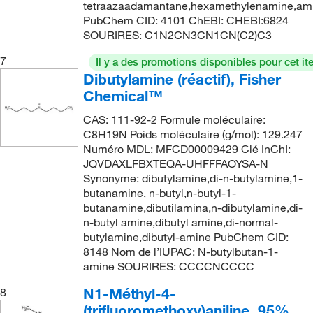
tetraazaadamantane,hexamethylenamine,ami
PubChem CID: 4101 ChEBI: CHEBI:6824
SOURIRES: C1N2CN3CN1CN(C2)C3
7
Il y a des promotions disponibles pour cet it
Dibutylamine (réactif), Fisher
Chemical™
CAS: 111-92-2 Formule moléculaire:
C8H19N Poids moléculaire (g/mol): 129.247
Numéro MDL: MFCD00009429 Clé InChI:
JQVDAXLFBXTEQA-UHFFFAOYSA-N
Synonyme: dibutylamine,di-n-butylamine,1-
butanamine, n-butyl,n-butyl-1-
butanamine,dibutilamina,n-dibutylamine,di-
n-butyl amine,dibutyl amine,di-normal-
butylamine,dibutyl-amine PubChem CID:
8148 Nom de l’IUPAC: N-butylbutan-1-
amine SOURIRES: CCCCNCCCC
N1-Méthyl-4-
8
(trifluoromethoxy)aniline, 95%,