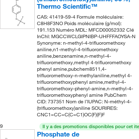
Thermo Scientific™
CAS: 41419-59-4 Formule moléculaire:
C8H8F3NO Poids moléculaire (g/mol):
191.153 Numéro MDL: MFCD00052332 Clé
InChI: MGCCWCLGIPNIBP-UHFFFAOYSA-N
Synonyme: n-methyl-4-trifluoromethoxy
aniline,n1-methyl-4-trifluoromethoxy
aniline,benzenamine,n-methyl-4-
trifluoromethoxy,methyl 4-trifluoromethoxy
phenyl amine,pubchem8511,4-
trifluoromethoxy-n-methylaniline,methyl 4-
trifluoromethoxyphenyl amine,methyl-4-
trifluoromethoxy-phenyl-amine,n-methyl-4-
trifluoromethoxyphenyl amine PubChem
CID: 737351 Nom de l’IUPAC: N-méthyl-4-
(trifluoromethoxy)aniline SOURIRES:
CNC1=CC=C(C=C1)OC(F)(F)F
9
Il y a des promotions disponibles pour cet it
Phosphate de