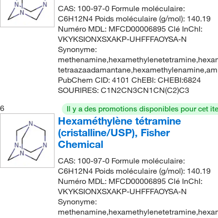
CAS: 100-97-0 Formule moléculaire:
C6H12N4 Poids moléculaire (g/mol): 140.19
Numéro MDL: MFCD00006895 Clé InChI:
VKYKSIONXSXAKP-UHFFFAOYSA-N
Synonyme:
methenamine,hexamethylenetetramine,hexami
tetraazaadamantane,hexamethylenamine,ami
PubChem CID: 4101 ChEBI: CHEBI:6824
SOURIRES: C1N2CN3CN1CN(C2)C3
6
Il y a des promotions disponibles pour cet it
Hexaméthylène tétramine
(cristalline/USP), Fisher
Chemical
CAS: 100-97-0 Formule moléculaire:
C6H12N4 Poids moléculaire (g/mol): 140.19
Numéro MDL: MFCD00006895 Clé InChI:
VKYKSIONXSXAKP-UHFFFAOYSA-N
Synonyme:
methenamine,hexamethylenetetramine,hexami