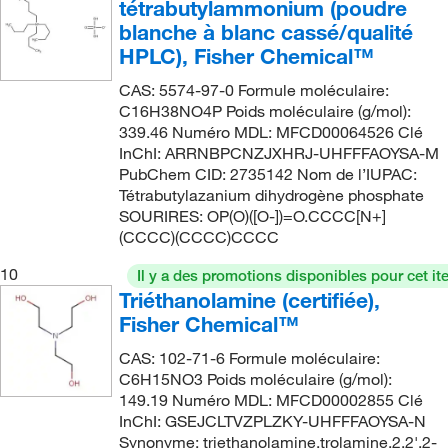
tétrabutylammonium (poudre
blanche à blanc cassé/qualité
HPLC), Fisher Chemical™
CAS: 5574-97-0 Formule moléculaire:
C16H38NO4P Poids moléculaire (g/mol):
339.46 Numéro MDL: MFCD00064526 Clé
InChI: ARRNBPCNZJXHRJ-UHFFFAOYSA-M
PubChem CID: 2735142 Nom de l’IUPAC:
Tétrabutylazanium dihydrogène phosphate
SOURIRES: OP(O)([O-])=O.CCCC[N+]
(CCCC)(CCCC)CCCC
10
Il y a des promotions disponibles pour cet it
Triéthanolamine (certifiée),
Fisher Chemical™
CAS: 102-71-6 Formule moléculaire:
C6H15NO3 Poids moléculaire (g/mol):
149.19 Numéro MDL: MFCD00002855 Clé
InChI: GSEJCLTVZPLZKY-UHFFFAOYSA-N
Synonyme: triethanolamine,trolamine,2,2',2-