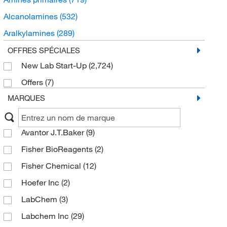
Alcanolamines
(532)
Aralkylamines
(289)
Hydrazines et dérivés
(237)
OFFRES SPÉCIALES
New Lab Start-Up
(2,724)
Isocyanates
(227)
Offers
(7)
Carboximidamides
(209)
MARQUES
Cyclohexylamines
(209)
Amidines
(135)
Avantor J.T.Baker
(9)
Énamines
(135)
Fisher BioReagents
(2)
N-arylamides
(93)
Fisher Chemical
(12)
Oximes
(84)
Hoefer Inc
(2)
N-organohydroxylamines
(80)
LabChem
(3)
Composés organonitreux
(65)
Labchem Inc
(29)
Composés azoïques
(56)