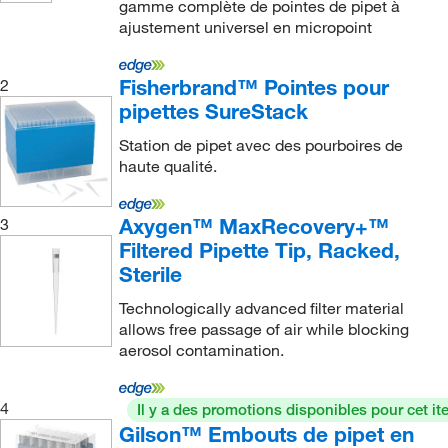
gamme complète de pointes de pipet à
Universal Fit Multichannel
(6)
Maxi
(1)
ajustement universel en micropoint
Universal Fit Ultramicro
(29)
Maxymum Recovery
(35)
Universel
(4)
Molecular BioProducts HLT Ergo-F
(1)
Fisherbrand™ Pointes pour
2
pipettes SureStack
MultiRack
(40)
Station de pipet avec des pourboires de
Optifit
(22)
haute qualité.
Optifit FlexiBulk
(4)
Orifice large FinnTip
(2)
Axygen™ MaxRecovery+™
3
Pipetman Diamant
Filtered Pipette Tip, Racked,
(3)
Sterile
Pipetman EXPERT
(14)
Technologically advanced filter material
Pipetman Tipack
(21)
allows free passage of air while blocking
Promega
(6)
aerosol contamination.
Qualitix
(9)
4
Il y a des promotions disponibles pour cet it
Redi-Tip
(2)
Gilson™ Embouts de pipet en
Socorex Qualitix
(16)