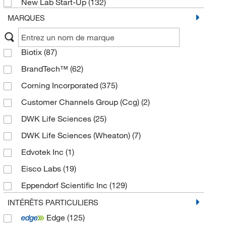
New Lab Start-Up
(132)
MARQUES
Biotix
(87)
BrandTech™
(62)
Corning Incorporated
(375)
Customer Channels Group (Ccg)
(2)
DWK Life Sciences
(25)
DWK Life Sciences (Wheaton)
(7)
Edvotek Inc
(1)
Eisco Labs
(19)
Eppendorf Scientific Inc
(129)
Fischer Technical
(1)
INTÉRÊTS PARTICULIERS
Edge
(125)
Fisherbrand
(177)