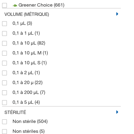
Greener Choice
(661)
Gilson Inc
(106)
VOLUME (MÉTRIQUE)
Globe Scientific Inc
(7)
0,1 μL
(3)
Greiner Bio-One
(1)
0,1 à 1 μL
(1)
Invitrogen
(5)
0,1 à 10 μL
(82)
MilliporeSigma
(11)
0,1 à 10 μL M
(1)
MP Biomedicals Inc
(3)
0,1 à 10 μL S
(1)
Promega Corporation
(6)
0,1 à 2 μL
(1)
Sartorius Corporation
(38)
0,1 à 20 μ
(22)
Thermo Fisher Scientific
(179)
0,1 à 200 μL
(7)
VistaLab Technologies Inc
(10)
0,1 à 5 μL
(4)
0,1 à 5 mL.
(7)
STÉRILITÉ
Non stérile
(504)
0,1 à 5,0 mL
(1)
Non stériles
(5)
0,2 à 10 μL
(5)