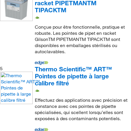
racket PIPETMANTM
Superpack
(3)
TIPACKTM
SureGrip
(10)
Conçue pour être fonctionnelle, pratique et
SureOne
(96)
robuste. Les pointes de pipet en racket
SureStack
(4)
GilsonTM PIPETMANTM TIPACKTM sont
disponibles en emballages stérilisés ou
Wheaton
(5)
autoclavables.
ZAP Aerosol Filter
(1)
ZipTip
(11)
Thermo Scientific™ ART™
5
Pointes de pipette à large
ep Dualfilter T.I.P.S.
(24)
calibre filtré
epT.I.P.S.
(97)
uTIP
(3)
Effectuez des applications avec précision et
uTIP CleanPak
(6)
constance avec ces pointes de pipette
spécialisées, qui scellent lorsqu’elles sont
uTip
(59)
exposées à des contaminants potentiels.