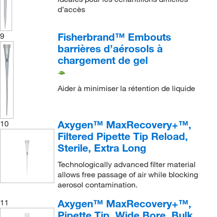
d’accès
Fisherbrand™ Embouts
9
barrières d’aérosols à
chargement de gel
Aider à minimiser la rétention de liquide
Axygen™ MaxRecovery+™,
10
Filtered Pipette Tip Reload,
Sterile, Extra Long
Technologically advanced filter material
allows free passage of air while blocking
aerosol contamination.
Axygen™ MaxRecovery+™,
11
Pipette Tip, Wide Bore, Bulk,