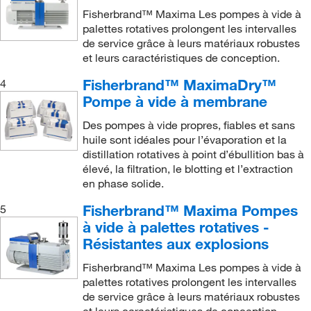
Atmosphérique
(1)
Fisherbrand™ Maxima Les pompes à vide à
25 à 70 L/min.
(1)
12 mbar sans ballast de gaz
(1)
palettes rotatives prolongent les intervalles
Conditions ambiantes
(24)
3 m³/h.
(1)
120 torr
(3)
de service grâce à leurs matériaux robustes
et leurs caractéristiques de conception.
Non mesuré
(1)
3,1 m³/h
(2)
15 μ
(1)
Pression d’entrée : Pression atmosphérique,
Fisherbrand™ MaximaDry™
4
3,1 m³/h.
(1)
15 mbar
(12)
Pression de sortie : Pression atmosphérique + 15 Mbar
Pompe à vide à membrane
3,4 m³/h.
(1)
15 torr
(2)
(2)
Des pompes à vide propres, fiables et sans
3,6 m³/h.
(1)
150 mbar (112 Torr)
(7)
huile sont idéales pour l’évaporation et la
10-2
3,8 à 4 L/min.
(1)
2 Pa (1,5 x
torr)
(2)
distillation rotatives à point d’ébullition bas à
élevé, la filtration, le blotting et l’extraction
3.2 CFM
(1)
2 mbar
(1)
en phase solide.
30 L/min.
(4)
2 x 10-2 mBar
(1)
Fisherbrand™ Maxima Pompes
5
31 L/min.
(1)
2 x 10-3 mBar
(6)
à vide à palettes rotatives -
Résistantes aux explosions
10-3
34 L/min.
(12)
2 x
torr
(1)
35 L/min.
(6)
25 μmHg
(1)
Fisherbrand™ Maxima Les pompes à vide à
palettes rotatives prolongent les intervalles
37 L/min.
(2)
3 Torr (4 mbar)
(1)
de service grâce à leurs matériaux robustes