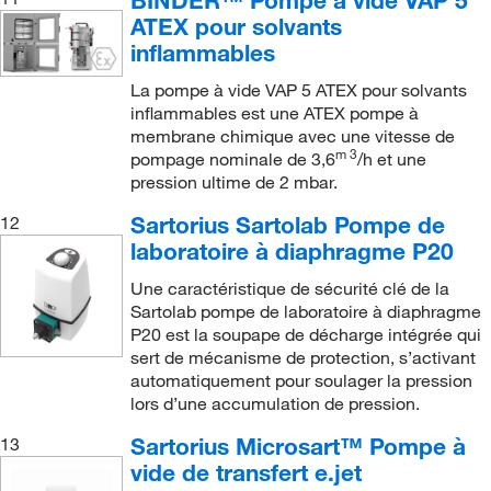
BINDER™ Pompe à vide VAP 5
ATEX pour solvants
97,5 torr
(1)
inflammables
2x10-3
torr
(8)
La pompe à vide VAP 5 ATEX pour solvants
Pression ultime : 60 torr
(1)
inflammables est une ATEX pompe à
membrane chimique avec une vitesse de
Sans ballast de gaz - 5,3 Torr; avec ballast de gaz
m 3
pompage nominale de 3,6
/h et une
- 9 Torr
(2)
pression ultime de 2 mbar.
Variable
(1)
Sartorius Sartolab Pompe de
12
laboratoire à diaphragme P20
Une caractéristique de sécurité clé de la
Sartolab pompe de laboratoire à diaphragme
P20 est la soupape de décharge intégrée qui
sert de mécanisme de protection, s’activant
automatiquement pour soulager la pression
lors d’une accumulation de pression.
Sartorius Microsart™ Pompe à
13
vide de transfert e.jet