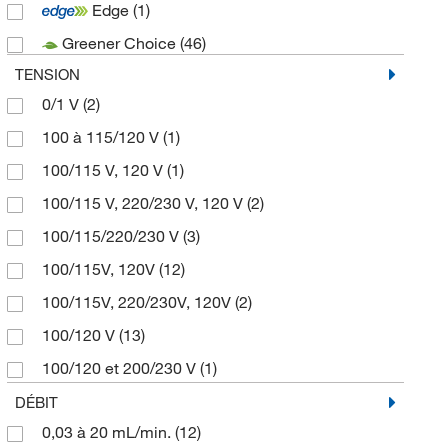
Edge
(1)
Heidolph Instruments
(6)
Greener Choice
(46)
KNF Neuberger
(74)
TENSION
Labconco Corp
(15)
0/1 V
(2)
MilliporeSigma
(7)
100 à 115/120 V
(1)
Sartorius Corporation
(5)
100/115 V, 120 V
(1)
Welch Vacuum Technol Inc
(49)
100/115 V, 220/230 V, 120 V
(2)
100/115/220/230 V
(3)
100/115V, 120V
(12)
100/115V, 220/230V, 120V
(2)
100/120 V
(13)
100/120 et 200/230 V
(1)
100/230 V
(26)
DÉBIT
0,03 à 20 mL/min.
(12)
100/240 V
(70)