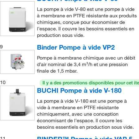
52 torr
(3)
6 L/min.
(3)
La pompe à vide V-80 est une pompe à vide
52,5 torr
(1)
60 L/min.
(2)
à membrane en PTFE résistante aux produits
chimiques, conçue pour économiser de
52,5 torr (sans lest de gaz)
(2)
63 L/min.
(1)
l’espace. Il couvre les besoins essentiels en
6 torr
(4)
production sous vide.
65 L/min.
(2)
65 torr
(1)
7 LPM
(1)
Binder Pompe à vide VP2
9
3
68 torr
(1)
7.0 m
/hr.
(1)
Pompe à membrane chimique avec un débit
d’air nominal de 3,4 m³/h et une pression
7 Mbar
(1)
77 L/min.
(1)
finale de 1,5 mbar.
7 mbar sans ballast de gaz
(1)
8,5 L/min.
(2)
10
Il y a des promotions disponibles pour cet it
75 Torr (100 mbar)
(4)
85 L/min.
(2)
BUCHI Pompe à vide V-180
75 torr
(3)
9 m³/h.
(1)
La pompe à vide V-180 est une pompe à
79 Torr
(1)
Non mesuré
vide à membrane en PTFE résistante
(1)
chimiquement, avec une conception
8 torr
(2)
Variable
(1)
économisant de l’espace. Il couvre les
besoins essentiels en production sous vide.
813 mbar (24 po. Hg)
(2)
9 Torr (12 mbar)
(2)
11