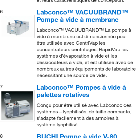
et leurs caractéristiques de conception.
38 L/min.
(7)
3 torr
(1)
4 L/min.
(2)
3,5 bar
(1)
Labconco™ VACUUBRAND™
6
Pompe à vide à membrane
10-4
10-4
4.1 cfm
(1)
4 x
mbar / 3 x
Torr
(1)
Labconco™ VACUUBRAND™ La pompe à
4.2 CFM
(1)
4.5 torr
(8)
vide à membrane est dimensionnée pour
4.3/4.8 CFM
(2)
5 Torr (sans ballast de gaz), 9 Torr (avec ballast de
être utilisée avec CentriVap les
gaz)
(1)
concentrateurs centrifuges, RapidVap les
4.7 CFM
(1)
systèmes d’évaporation à vide et les
5 mbar
(6)
4/4.6 CFM
(2)
dessiccateurs à vide, et est utilisée avec de
5 mbar (±2 mbar)
(4)
nombreux autres équipements de laboratoire
40 L/min.
(1)
nécessitant une source de vide.
10-3
5 x
mbar (à une pression ambiante de 1013
42,5 L/min
(1)
Mbar)
(2)
Labconco™ Pompes à vide à
7
45 L/min.
(1)
palettes rotatives
5,3 torr (sans ballast de gaz), 9 torr (avec ballast de
gaz)
(7)
5,5 L/min.
(1)
Conçu pour être utilisé avec Labconco des
systèmes—lyophilisés, de taille compacte,
5.2 Torr
(1)
5,7 m³/h (50 Hz) / 4,0 cfm (60 Hz)
(1)
s’adapte facilement à des armoires à
52 Torr
(2)
5.6 CFM
(4)
système lyophilisé
52 Torr (70 mbar)
(2)
56 L/min.
(1)
BUCHI Pompe à vide V-80
8