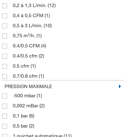
0,2 à 1,3 L/min.
(12)
100/240 VAC
(5)
0,4 à 0,5 CFM
(1)
110 V
(2)
0,5 à 3 L/min.
(10)
110/120 V
(1)
0,75 m³/h.
(1)
115 V
(85)
0.4/0.5 CFM
(4)
115/230 V
(5)
0.4/0.5 cfm
(2)
120 V
(11)
0.5 cfm
(1)
200/230 V
(3)
0.7/0.8 cfm
(1)
220 V
(1)
0.8/0.9 CFM
(1)
PRESSION MAXIMALE
220/240 V
(1)
-500 mbar
(1)
0.9 CFM
(1)
230 V
(33)
0,002 mBar
(2)
1 m³/h.
(1)
230 V ±10%
(2)
0,1 bar
(6)
1 à 100 mL/min.
(12)
0,5 bar
(2)
1,2 à 1,4 CFM
(1)
1 guichet automatique
(11)
1,3 m³/h.
(12)