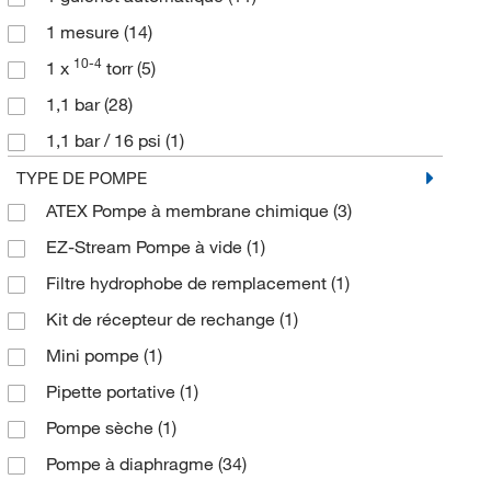
1 mesure
(14)
1,4 cfm (39,6 L/min)
(1)
10-4
1 x
torr
(5)
1,5 m³/h.
(12)
1,1 bar
(28)
1,7 m³/h.
(1)
1,1 bar / 16 psi
(1)
1,8 m³/h
(6)
1,1 mesure absolue
(1)
TYPE DE POMPE
1,8 m³/h.
(4)
ATEX Pompe à membrane chimique
(3)
1,5 mbar
(1)
1,9 m³/h.
(3)
EZ-Stream Pompe à vide
(1)
1,5 psig
(2)
1. 9 m³/h.
(1)
10-2
Filtre hydrophobe de remplacement
(1)
1,5 x
torr
(2)
1.18 cfm
(1)
Kit de récepteur de rechange
(1)
1.5 torr
(2)
1.2 CFM
(1)
-3
Mini pompe
(1)
1.5 x 10
Torr
(1)
1.2/1.4 CFM
(6)
Pipette portative
(1)
1080 mbar
(3)
1.3/1.4 CFM
(3)
Pompe sèche
(1)
12 mbar
(2)
1.4 cfm
(1)
Pompe à diaphragme
(34)
15 psi
(4)
1.65 cfm
(1)