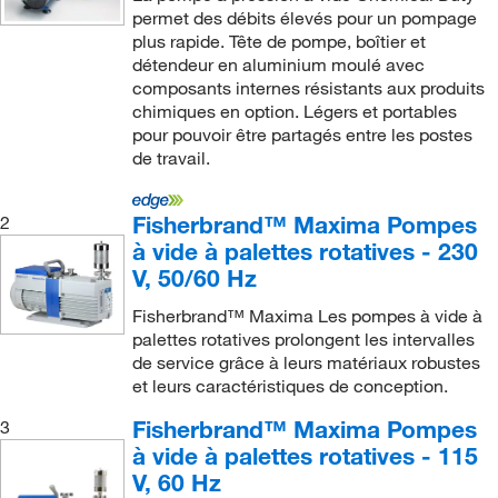
10-4
5 x
torr
(6)
2.2 cfm
(1)
permet des débits élevés pour un pompage
10-3
10-3
1,5 x
Torr (2 x
mbar)
(1)
plus rapide. Tête de pompe, boîtier et
5,4 bar
(1)
2.2/2.5 CFM
(1)
détendeur en aluminium moulé avec
1,5x10⁻³ torr
(6)
50 psi
(1)
2.3/2.6 CFM
(1)
composants internes résistants aux produits
1.1 Torr
(1)
chimiques en option. Légers et portables
50 torr
(1)
2.4/2.6 CFM
(1)
pour pouvoir être partagés entre les postes
1.1 Torr (sans ballast de gaz), 2.2 Torr (avec ballast
56 torr
(1)
2.8 CFM
(2)
de travail.
de gaz)
(1)
6 torr
(1)
2/2.2 CFM
(6)
1.1 torr (sans ballast de gaz), 2.3 torr (avec ballast
Fisherbrand™ Maxima Pompes
2
60 psi
(3)
20 L/min.
(10)
de gaz)
(7)
à vide à palettes rotatives - 230
689 kPa (100 psi)
(2)
201 L/min.
(1)
1.5 Torr
(1)
V, 50/60 Hz
7,4 psig
(4)
22 L/min.
(2)
1.5 torr
(5)
Fisherbrand™ Maxima Les pompes à vide à
70 torr
(1)
22.1 CFM
(1)
10 mbar
(12)
palettes rotatives prolongent les intervalles
de service grâce à leurs matériaux robustes
825 Torr (1,1 bar)
(1)
221 L/min.
(1)
10 à 3 mbar/Torr/hPa
(2)
et leurs caractéristiques de conception.
85 psig
(24)
23 LPM
(1)
100 mbar
(2)
Fisherbrand™ Maxima Pompes
3
9 torr
(2)
24 L/min.
(1)
12 Mbar
(3)
à vide à palettes rotatives - 115
V, 60 Hz
93 mbar
(1)
25 L/min.
(5)
12 mbar
(1)