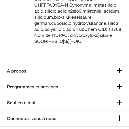
UHFFFAOYSA-N Synonyme: metasilicic
acid,silicic acid h2sio3,mikronisil,acidum
silicicum,bio-sil,kieselsaure
german,cubosic,dihydroxysilanone,silica
acid,polysilicic acid PubChem CID: 14768
Nom de l’IUPAC: dihydroxy(oxo)silane
SOURIRES: O[Si](=O)O
À propos
Programmes et services
Soutien client
Connectez-vous à nous