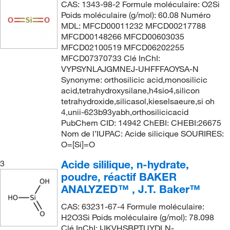
CAS: 1343-98-2 Formule moléculaire: O2Si
Poids moléculaire (g/mol): 60.08 Numéro
MDL: MFCD00011232 MFCD00217788
MFCD00148266 MFCD00603035
MFCD02100519 MFCD06202255
MFCD07370733 Clé InChI:
VYPSYNLAJGMNEJ-UHFFFAOYSA-N
Synonyme: orthosilicic acid,monosilicic
acid,tetrahydroxysilane,h4sio4,silicon
tetrahydroxide,silicasol,kieselsaeure,si oh
4,unii-623b93yabh,orthosilicicacid
PubChem CID: 14942 ChEBI: CHEBI:26675
Nom de l’IUPAC: Acide silicique SOURIRES:
O=[Si]=O
Acide sililique, n-hydrate,
3
poudre, réactif BAKER
ANALYZED™ , J.T. Baker™
CAS: 63231-67-4 Formule moléculaire:
H2O3Si Poids moléculaire (g/mol): 78.098
Clé InChI: IJKVHSBPTUYDLN-