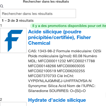
Rechercher dans les résultats
1
–
3
de
3
résultats
1
Il y a des promotions disponibles pour cet it
Acide silicique (poudre
précipitée/certifiée), Fisher
Chemical
CAS: 1343-98-2 Formule moléculaire: O2Si
Poids moléculaire (g/mol): 60.08 Numéro
MDL: MFCD00011232 MFCD00217788
MFCD00148266 MFCD00603035
MFCD02100519 MFCD06202255
MFCD07370733 Clé InChI:
VYPSYNLAJGMNEJ-UHFFFAOYSA-N
Synonyme: Silica Acid Nom de l’IUPAC:
Silanedione SOURIRES: O=[Si]=O
Hydrate d’acide silicique
2